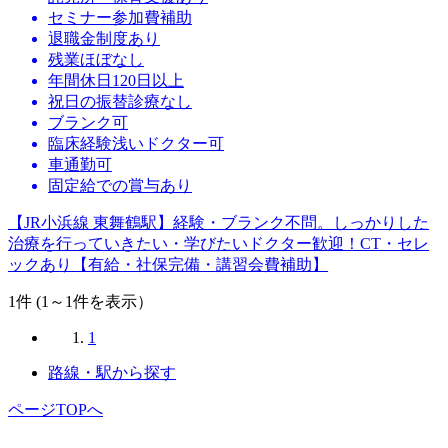
セミナー参加費補助
退職金制度あり
残業ほぼなし
年間休日120日以上
祝日の振替診療なし
ブランク可
臨床経験浅いドクター可
車通勤可
固定給での賞与あり
【JR小浜線 東舞鶴駅】経験・ブランク不問。しっかりした
治療を行っていきたい・学びたいドクター歓迎！CT・セレ
ックあり【有給・社保完備・講習会費補助】
1
件 (1～1件を表示）
1
路線・駅から探す
ページTOPへ