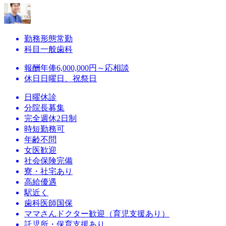
勤務形態
常勤
科目
一般歯科
報酬
年俸6,000,000円～応相談
休日
日曜日、祝祭日
日曜休診
分院長募集
完全週休2日制
時短勤務可
年齢不問
女医歓迎
社会保険完備
寮・社宅あり
高給優遇
駅近く
歯科医師国保
ママさんドクター歓迎（育児支援あり）
託児所・保育支援あり