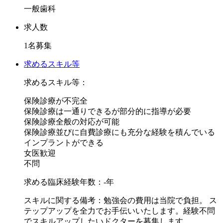
しっかりと患者さんに向き合い診療技術を磨いていく事が可
一般歯科
能です。
また、診療時はしっかり教育された歯科助手や衛生士が付い
求人数
てくれるので、負担少なく難しい治療も行っていけます。
1名募集
出来ることからお任せしていきますので、いきなり難症例を
求めるスキル等
振られることも御座いませんし
求めるスキル等：
わからないこと、やってみたい治療については丁寧にご指導
保険診療が不完全
いただけます。
保険診療は一通りできるが部分的に指導が必要
外部講習会費の補助もありスキルアップしたいドクターにう
保険診療全般の対応が可能
ってつけの医療機関です。
保険診療並びに自費診療にも充分な経験を積んでいる
インプラントができる
ご興味をお持ちいただけましたら104NEXTまで、お気軽に
女医歓迎
お問い合わせくださいませ。
不問
求める臨床経験年数：-年
スキルに関する備考：勉強会の費用は当院で負担。 ス
テップアップを全力でお手伝いいたします。経験不問
でスキルアップしたいドクターを募集します