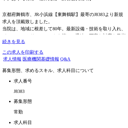
京都府舞鶴市、JR小浜線【東舞鶴駅】最寄のJ8383より新規
求人を頂戴致しました。
当院は、地域に根差して80年。最新設備・技術を取り入れ、
インフォームドコンセントを第一に迅速で丁寧な対応を目指
続きを見る
しています。
滅菌対策、ウイルス予防対策も万全に整え、従業員・患者様
この求人を印刷する
に清潔で安全な医療サービスと提供しております。
求人情報
医療機関基礎情報
Q&A
募集形態、求めるスキル、求人科目について
この度は、在籍ドクター退職に伴い後任ドクターの募集とな
ります。
求人番号
業務内容としましては
J8383
外来につきましては、保険診療とともに自費診療にも力を入
れており
募集形態
審美補綴（セレックあり）・インプラント（CTあり）をお
常勤
こなっております。
求人科目