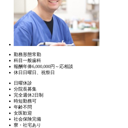
勤務形態
常勤
科目
一般歯科
報酬
年俸6,000,000円～応相談
休日
日曜日、祝祭日
日曜休診
分院長募集
完全週休2日制
時短勤務可
年齢不問
女医歓迎
社会保険完備
寮・社宅あり