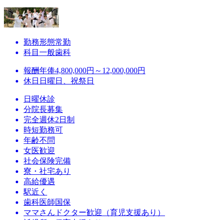
勤務形態
常勤
科目
一般歯科
報酬
年俸4,800,000円～12,000,000円
休日
日曜日、祝祭日
日曜休診
分院長募集
完全週休2日制
時短勤務可
年齢不問
女医歓迎
社会保険完備
寮・社宅あり
高給優遇
駅近く
歯科医師国保
ママさんドクター歓迎（育児支援あり）