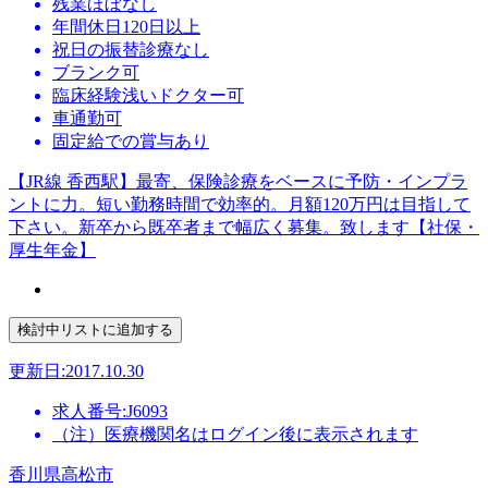
残業ほぼなし
年間休日120日以上
祝日の振替診療なし
ブランク可
臨床経験浅いドクター可
車通勤可
固定給での賞与あり
【JR線 香西駅】最寄、保険診療をベースに予防・インプラ
ントに力。短い勤務時間で効率的。月額120万円は目指して
下さい。新卒から既卒者まで幅広く募集。致します【社保・
厚生年金】
更新日:2017.10.30
求人番号:J6093
（注）医療機関名はログイン後に表示されます
香川県高松市