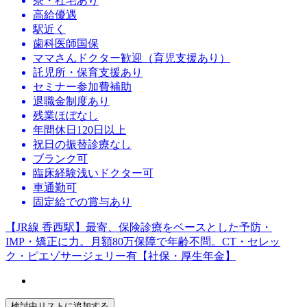
寮・社宅あり
高給優遇
駅近く
歯科医師国保
ママさんドクター歓迎（育児支援あり）
託児所・保育支援あり
セミナー参加費補助
退職金制度あり
残業ほぼなし
年間休日120日以上
祝日の振替診療なし
ブランク可
臨床経験浅いドクター可
車通勤可
固定給での賞与あり
【JR線 香西駅】最寄、保険診療をベースとした予防・
IMP・矯正に力。月額80万保障で年齢不問。CT・セレッ
ク・ピエゾサージェリー有【社保・厚生年金】