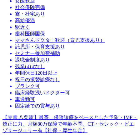
女医歓迎
社会保険完備
寮・社宅あり
高給優遇
駅近く
歯科医師国保
ママさんドクター歓迎（育児支援あり）
託児所・保育支援あり
セミナー参加費補助
退職金制度あり
残業ほぼなし
年間休日120日以上
祝日の振替診療なし
ブランク可
臨床経験浅いドクター可
車通勤可
固定給での賞与あり
【琴電 八栗駅】最寄、保険診療をベースとした予防・IMP・
矯正に力。月額80万保障で年齢不問。CT・セレック・ピエ
ゾサージェリー有【社保・厚生年金】