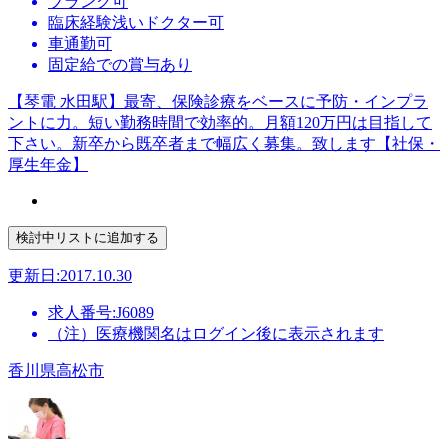
ブランク可
臨床経験浅いドクター可
車通勤可
固定給での賞与あり
【琴電 水田駅】最寄、保険診療をベースに予防・インプラ
ントに力。短い勤務時間で効率的。月額120万円は目指して
下さい。新卒から既卒者まで幅広く募集。致します【社保・
厚生年金】
更新日:2017.10.30
求人番号:J6089
（注）医療機関名はログイン後に表示されます
香川県高松市