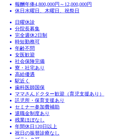
報酬
年俸4,800,000円～12,000,000円
休日
水曜日、木曜日、祝祭日
日曜休診
分院長募集
完全週休2日制
時短勤務可
年齢不問
女医歓迎
社会保険完備
寮・社宅あり
高給優遇
駅近く
歯科医師国保
ママさんドクター歓迎（育児支援あり）
託児所・保育支援あり
セミナー参加費補助
退職金制度あり
残業ほぼなし
年間休日120日以上
祝日の振替診療なし