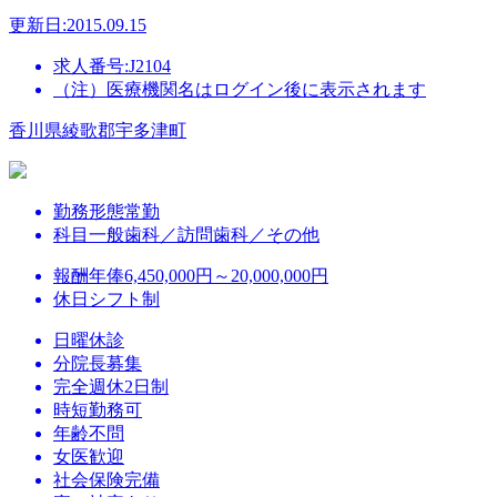
更新日:2015.09.15
求人番号:J2104
（注）医療機関名はログイン後に表示されます
香川県綾歌郡宇多津町
勤務形態
常勤
科目
一般歯科／訪問歯科／その他
報酬
年俸6,450,000円～20,000,000円
休日
シフト制
日曜休診
分院長募集
完全週休2日制
時短勤務可
年齢不問
女医歓迎
社会保険完備