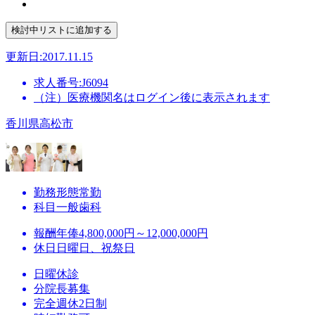
更新日:2017.11.15
求人番号:J6094
（注）医療機関名はログイン後に表示されます
香川県高松市
勤務形態
常勤
科目
一般歯科
報酬
年俸4,800,000円～12,000,000円
休日
日曜日、祝祭日
日曜休診
分院長募集
完全週休2日制