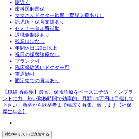
駅近く
歯科医師国保
ママさんドクター歓迎（育児支援あり）
託児所・保育支援あり
セミナー参加費補助
退職金制度あり
残業ほぼなし
年間休日120日以上
祝日の振替診療なし
ブランク可
臨床経験浅いドクター可
車通勤可
固定給での賞与あり
【JR線 香西駅】最寄、保険診療をベースに予防・インプラ
ントに力。短い勤務時間で効率的。月額120万円は目指して
下さい。新卒から既卒者まで幅広く募集。致します【社保・
厚生年金】