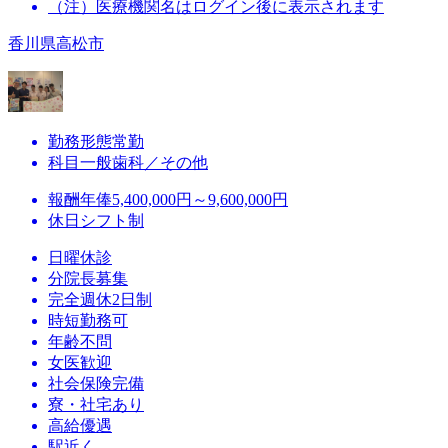
（注）医療機関名はログイン後に表示されます
香川県高松市
勤務形態
常勤
科目
一般歯科／その他
報酬
年俸5,400,000円～9,600,000円
休日
シフト制
日曜休診
分院長募集
完全週休2日制
時短勤務可
年齢不問
女医歓迎
社会保険完備
寮・社宅あり
高給優遇
駅近く