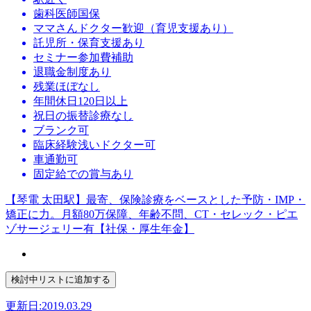
歯科医師国保
ママさんドクター歓迎（育児支援あり）
託児所・保育支援あり
セミナー参加費補助
退職金制度あり
残業ほぼなし
年間休日120日以上
祝日の振替診療なし
ブランク可
臨床経験浅いドクター可
車通勤可
固定給での賞与あり
【琴電 太田駅】最寄、保険診療をベースとした予防・IMP・
矯正に力。月額80万保障、年齢不問、CT・セレック・ピエ
ゾサージェリー有【社保・厚生年金】
更新日:2019.03.29