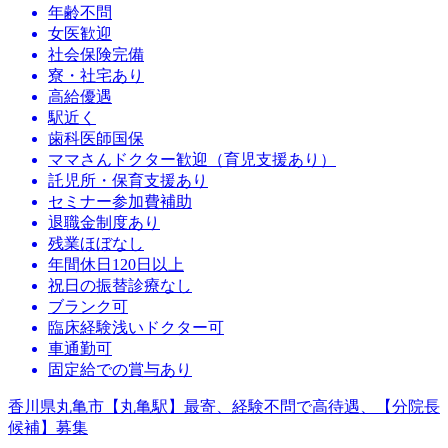
年齢不問
女医歓迎
社会保険完備
寮・社宅あり
高給優遇
駅近く
歯科医師国保
ママさんドクター歓迎（育児支援あり）
託児所・保育支援あり
セミナー参加費補助
退職金制度あり
残業ほぼなし
年間休日120日以上
祝日の振替診療なし
ブランク可
臨床経験浅いドクター可
車通勤可
固定給での賞与あり
香川県丸亀市【丸亀駅】最寄、経験不問で高待遇、【分院長
候補】募集