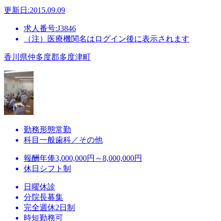
更新日:2015.09.09
求人番号:J3846
（注）医療機関名はログイン後に表示されます
香川県仲多度郡多度津町
勤務形態
常勤
科目
一般歯科／その他
報酬
年俸3,000,000円～8,000,000円
休日
シフト制
日曜休診
分院長募集
完全週休2日制
時短勤務可