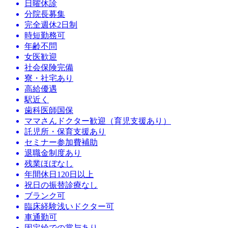
日曜休診
分院長募集
完全週休2日制
時短勤務可
年齢不問
女医歓迎
社会保険完備
寮・社宅あり
高給優遇
駅近く
歯科医師国保
ママさんドクター歓迎（育児支援あり）
託児所・保育支援あり
セミナー参加費補助
退職金制度あり
残業ほぼなし
年間休日120日以上
祝日の振替診療なし
ブランク可
臨床経験浅いドクター可
車通勤可
固定給での賞与あり