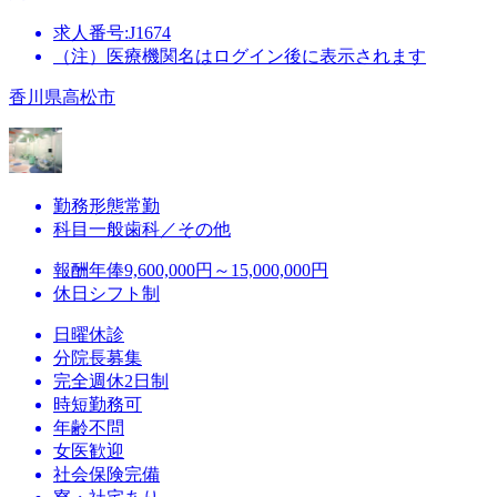
求人番号:J1674
（注）医療機関名はログイン後に表示されます
香川県高松市
勤務形態
常勤
科目
一般歯科／その他
報酬
年俸9,600,000円～15,000,000円
休日
シフト制
日曜休診
分院長募集
完全週休2日制
時短勤務可
年齢不問
女医歓迎
社会保険完備