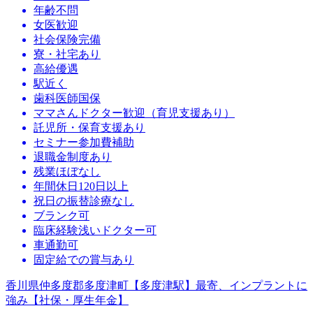
年齢不問
女医歓迎
社会保険完備
寮・社宅あり
高給優遇
駅近く
歯科医師国保
ママさんドクター歓迎（育児支援あり）
託児所・保育支援あり
セミナー参加費補助
退職金制度あり
残業ほぼなし
年間休日120日以上
祝日の振替診療なし
ブランク可
臨床経験浅いドクター可
車通勤可
固定給での賞与あり
香川県仲多度郡多度津町【多度津駅】最寄、インプラントに
強み【社保・厚生年金】