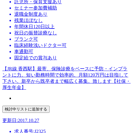
託児所・保育支援あり
セミナー参加費補助
退職金制度あり
残業ほぼなし
年間休日120日以上
祝日の振替診療なし
ブランク可
臨床経験浅いドクター可
車通勤可
固定給での賞与あり
【JR線 香西駅】最寄、保険診療をベースに予防・インプラ
ントに力。短い勤務時間で効率的。月額120万円は目指して
下さい。新卒から既卒者まで幅広く募集。致します【社保・
厚生年金】
更新日:2017.10.27
求人番号:J2325