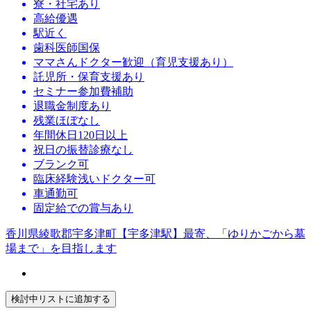
寮・社宅あり
高給優遇
駅近く
歯科医師国保
ママさんドクター歓迎（育児支援あり）
託児所・保育支援あり
セミナー参加費補助
退職金制度あり
残業ほぼなし
年間休日120日以上
祝日の振替診療なし
ブランク可
臨床経験浅いドクター可
車通勤可
固定給での賞与あり
香川県綾歌郡宇多津町【宇多津駅】最寄、「ゆりかごから墓
場まで」を目指します