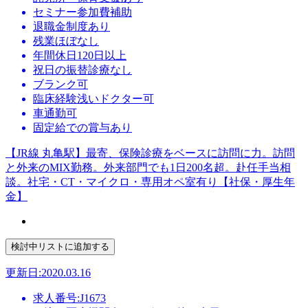
セミナー参加費補助
退職金制度あり
残業ほぼなし
年間休日120日以上
祝日の振替診療なし
ブランク可
臨床経験浅いドクター可
車通勤可
固定給での賞与あり
【JR線 丸亀駅】最寄、保険診療をベースに訪問に力。訪問
と外来のMIX勤務。外来部門でも1日200名超。赴任手当相
談。社宅・CT・マイクロ・専用オペ室有り【社保・厚生年
金】
更新日:2020.03.16
求人番号:J1673