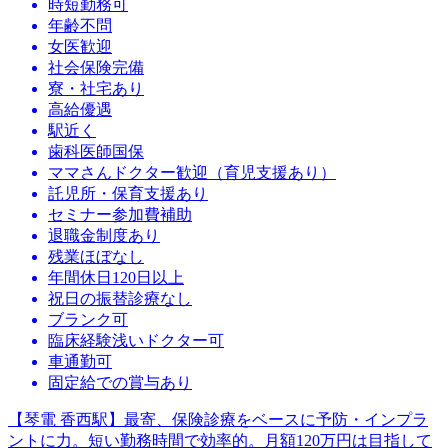
時短勤務可
年齢不問
女医歓迎
社会保険完備
寮・社宅あり
高給優遇
駅近く
歯科医師国保
ママさんドクター歓迎（育児支援あり）
託児所・保育支援あり
セミナー参加費補助
退職金制度あり
残業ほぼなし
年間休日120日以上
祝日の振替診療なし
ブランク可
臨床経験浅いドクター可
車通勤可
固定給での賞与あり
【琴電 香西駅】最寄、保険診療をベースに予防・インプラ
ントに力。短い勤務時間で効率的。月額120万円は目指して