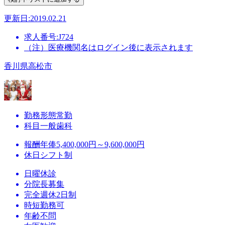
更新日:2019.02.21
求人番号:J724
（注）医療機関名はログイン後に表示されます
香川県高松市
勤務形態
常勤
科目
一般歯科
報酬
年俸5,400,000円～9,600,000円
休日
シフト制
日曜休診
分院長募集
完全週休2日制
時短勤務可
年齢不問