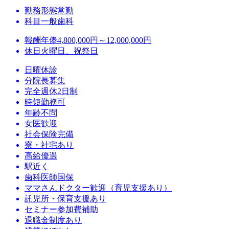
勤務形態
常勤
科目
一般歯科
報酬
年俸4,800,000円～12,000,000円
休日
火曜日、祝祭日
日曜休診
分院長募集
完全週休2日制
時短勤務可
年齢不問
女医歓迎
社会保険完備
寮・社宅あり
高給優遇
駅近く
歯科医師国保
ママさんドクター歓迎（育児支援あり）
託児所・保育支援あり
セミナー参加費補助
退職金制度あり