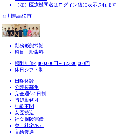
（注）医療機関名はログイン後に表示されます
香川県高松市
勤務形態
常勤
科目
一般歯科
報酬
年俸4,800,000円～12,000,000円
休日
シフト制
日曜休診
分院長募集
完全週休2日制
時短勤務可
年齢不問
女医歓迎
社会保険完備
寮・社宅あり
高給優遇