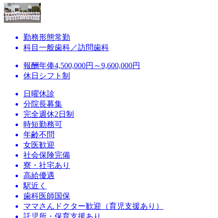
勤務形態
常勤
科目
一般歯科／訪問歯科
報酬
年俸4,500,000円～9,600,000円
休日
シフト制
日曜休診
分院長募集
完全週休2日制
時短勤務可
年齢不問
女医歓迎
社会保険完備
寮・社宅あり
高給優遇
駅近く
歯科医師国保
ママさんドクター歓迎（育児支援あり）
託児所・保育支援あり