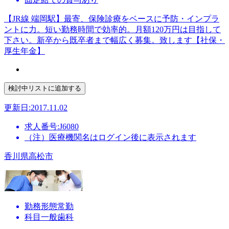
【JR線 端岡駅】最寄、保険診療をベースに予防・インプラ
ントに力。短い勤務時間で効率的。月額120万円は目指して
下さい。新卒から既卒者まで幅広く募集。致します【社保・
厚生年金】
更新日:2017.11.02
求人番号:J6080
（注）医療機関名はログイン後に表示されます
香川県高松市
勤務形態
常勤
科目
一般歯科