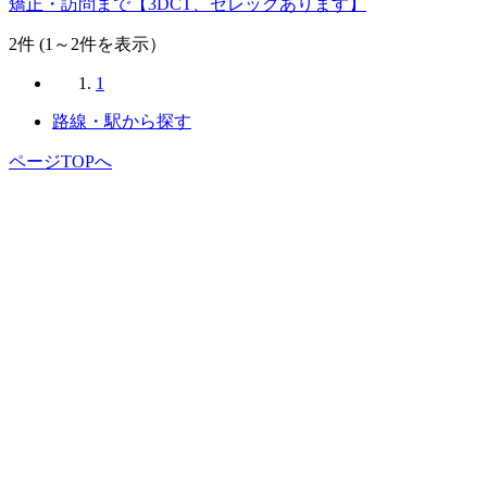
矯正・訪問まで【3DCT、セレックあります】
2
件 (1～2件を表示）
1
路線・駅から探す
ページTOPへ