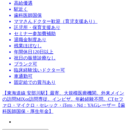
高給優遇
駅近く
歯科医師国保
ママさんドクター歓迎（育児支援あり）
託児所・保育支援あり
セミナー参加費補助
退職金制度あり
残業ほぼなし
年間休日120日以上
祝日の振替診療なし
ブランク可
臨床経験浅いドクター可
車通勤可
固定給での賞与あり
【東海道線 安部川駅】最寄、大規模医療機関。外来メイン
の訪問MIXor訪問専従。インビザ。年齢経験不問。CTセフ
ァロ・マイクロ・セレック・iTero・Nd：YAGレーザー【歯
科医師国保・厚生年金】