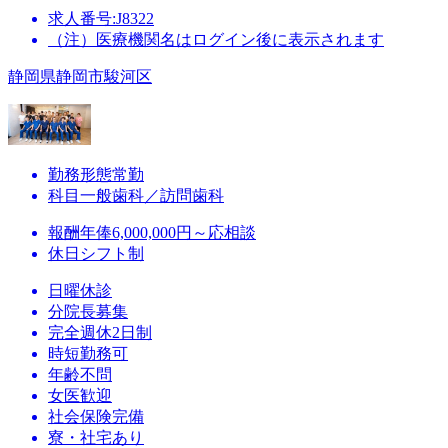
求人番号:J8322
（注）医療機関名はログイン後に表示されます
静岡県静岡市駿河区
勤務形態
常勤
科目
一般歯科／訪問歯科
報酬
年俸6,000,000円～応相談
休日
シフト制
日曜休診
分院長募集
完全週休2日制
時短勤務可
年齢不問
女医歓迎
社会保険完備
寮・社宅あり