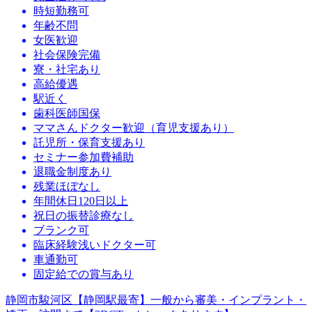
時短勤務可
年齢不問
女医歓迎
社会保険完備
寮・社宅あり
高給優遇
駅近く
歯科医師国保
ママさんドクター歓迎（育児支援あり）
託児所・保育支援あり
セミナー参加費補助
退職金制度あり
残業ほぼなし
年間休日120日以上
祝日の振替診療なし
ブランク可
臨床経験浅いドクター可
車通勤可
固定給での賞与あり
静岡市駿河区【静岡駅最寄】一般から審美・インプラント・