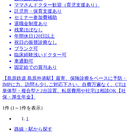
ママさんドクター歓迎（育児支援あり）
託児所・保育支援あり
セミナー参加費補助
退職金制度あり
残業ほぼなし
年間休日120日以上
祝日の振替診療なし
ブランク可
臨床経験浅いドクター可
車通勤可
固定給での賞与あり
【島原鉄道 島原外港駅】最寄、保険診療をベースに予防・
IMPに力。訪問も少しご対応下さい。自費万遍なく。CTは
単体型・複合型と2台設置。転居費用や社宅は相談OK【社
保・厚生年金】
1
件 (1～1件を表示）
1
路線・駅から探す