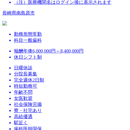
（注）医療機関名はログイン後に表示されます
長崎県南島原市
勤務形態
常勤
科目
一般歯科
報酬
年俸6,000,000円～8,400,000円
休日
シフト制
日曜休診
分院長募集
完全週休2日制
時短勤務可
年齢不問
女医歓迎
社会保険完備
寮・社宅あり
高給優遇
駅近く
歯科医師国保