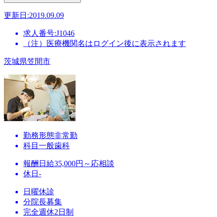
更新日:2019.09.09
求人番号:J1046
（注）医療機関名はログイン後に表示されます
茨城県笠間市
勤務形態
非常勤
科目
一般歯科
報酬
日給35,000円～応相談
休日
-
日曜休診
分院長募集
完全週休2日制