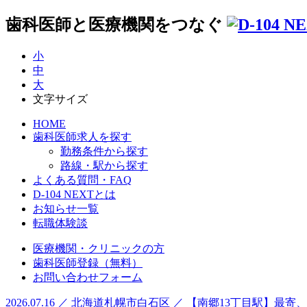
歯科医師と医療機関をつなぐ
小
中
大
文字サイズ
HOME
歯科医師求人を探す
勤務条件から探す
路線・駅から探す
よくある質問・FAQ
D-104 NEXTとは
お知らせ一覧
転職体験談
医療機関・クリニックの方
歯科医師登録（無料）
お問い合わせフォーム
2026.07.16 ／ 北海道札幌市白石区 ／ 【南郷13