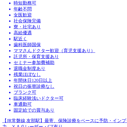
時短勤務可
年齢不問
女医歓迎
社会保険完備
寮・社宅あり
高給優遇
駅近く
歯科医師国保
ママさんドクター歓迎（育児支援あり）
託児所・保育支援あり
セミナー参加費補助
退職金制度あり
残業ほぼなし
年間休日120日以上
祝日の振替診療なし
ブランク可
臨床経験浅いドクター可
車通勤可
固定給での賞与あり
【JR常磐線 友部駅】最寄、保険診療をベースに予防・イン
力。ＹＡＧレーザー・CT有り