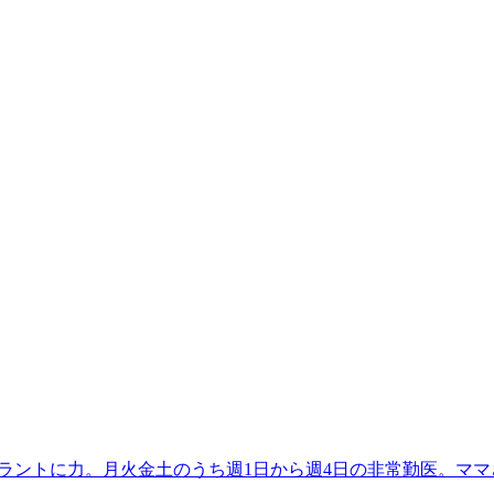
プラントに力。月火金土のうち週1日から週4日の非常勤医。マ