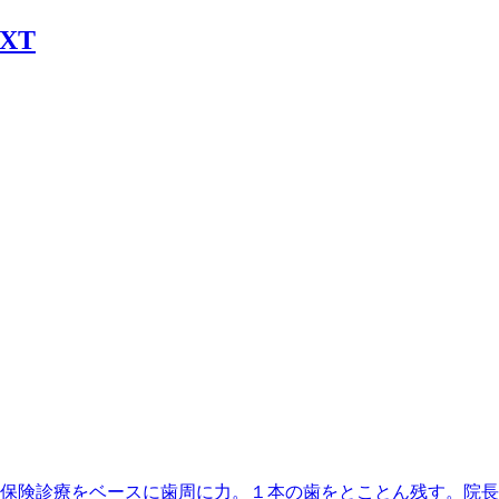
丁目駅】最寄、保険診療をベースに歯周に力。１本の歯をとことん残す