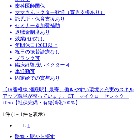
歯科医師国保
ママさんドクター歓迎（育児支援あり）
託児所・保育支援あり
セミナー参加費補助
退職金制度あり
残業ほぼなし
年間休日120日以上
祝日の振替診療なし
ブランク可
臨床経験浅いドクター可
車通勤可
固定給での賞与あり
【JR香椎線 酒殿駅】最寄、働きやすい環境と充実のスキル
アップ環境が整っています。CT、マイクロ、セレック、
iTero【社保完備・有給消化100％】
1
件 (1～1件を表示）
1
路線・駅から探す