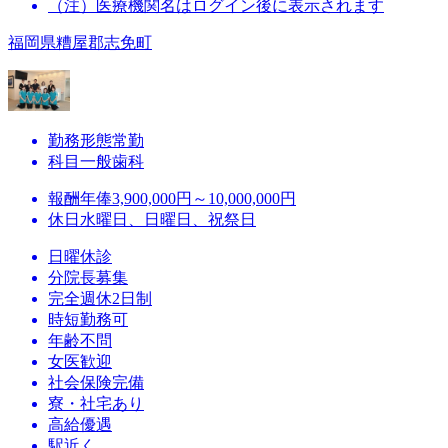
（注）医療機関名はログイン後に表示されます
福岡県糟屋郡志免町
勤務形態
常勤
科目
一般歯科
報酬
年俸3,900,000円～10,000,000円
休日
水曜日、日曜日、祝祭日
日曜休診
分院長募集
完全週休2日制
時短勤務可
年齢不問
女医歓迎
社会保険完備
寮・社宅あり
高給優遇
駅近く