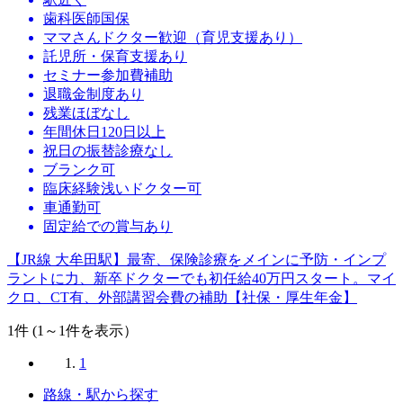
歯科医師国保
ママさんドクター歓迎（育児支援あり）
託児所・保育支援あり
セミナー参加費補助
退職金制度あり
残業ほぼなし
年間休日120日以上
祝日の振替診療なし
ブランク可
臨床経験浅いドクター可
車通勤可
固定給での賞与あり
【JR線 大牟田駅】最寄、保険診療をメインに予防・インプ
ラントに力、新卒ドクターでも初任給40万円スタート。マイ
クロ、CT有、外部講習会費の補助【社保・厚生年金】
1
件 (1～1件を表示）
1
路線・駅から探す