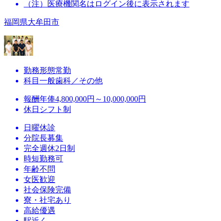
（注）医療機関名はログイン後に表示されます
福岡県大牟田市
勤務形態
常勤
科目
一般歯科／その他
報酬
年俸4,800,000円～10,000,000円
休日
シフト制
日曜休診
分院長募集
完全週休2日制
時短勤務可
年齢不問
女医歓迎
社会保険完備
寮・社宅あり
高給優遇
駅近く