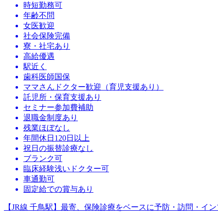
時短勤務可
年齢不問
女医歓迎
社会保険完備
寮・社宅あり
高給優遇
駅近く
歯科医師国保
ママさんドクター歓迎（育児支援あり）
託児所・保育支援あり
セミナー参加費補助
退職金制度あり
残業ほぼなし
年間休日120日以上
祝日の振替診療なし
ブランク可
臨床経験浅いドクター可
車通勤可
固定給での賞与あり
【JR線 千鳥駅】最寄、保険診療をベースに予防・訪問・イ