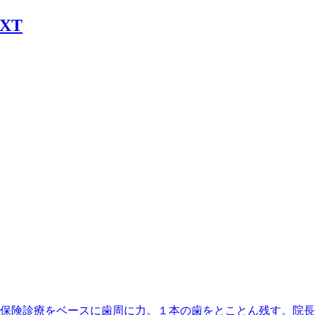
丁目駅】最寄、保険診療をベースに歯周に力。１本の歯をとことん残す