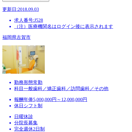
更新日:2018.09.03
求人番号:J528
（注）医療機関名はログイン後に表示されます
福岡県古賀市
勤務形態
常勤
科目
一般歯科／矯正歯科／訪問歯科／その他
報酬
年俸5,000,000円～12,000,000円
休日
シフト制
日曜休診
分院長募集
完全週休2日制