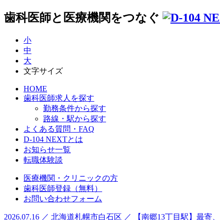
歯科医師と医療機関をつなぐ
小
中
大
文字サイズ
HOME
歯科医師求人を探す
勤務条件から探す
路線・駅から探す
よくある質問・FAQ
D-104 NEXTとは
お知らせ一覧
転職体験談
医療機関・クリニックの方
歯科医師登録（無料）
お問い合わせフォーム
2026.07.16 ／ 北海道札幌市白石区 ／ 【南郷13