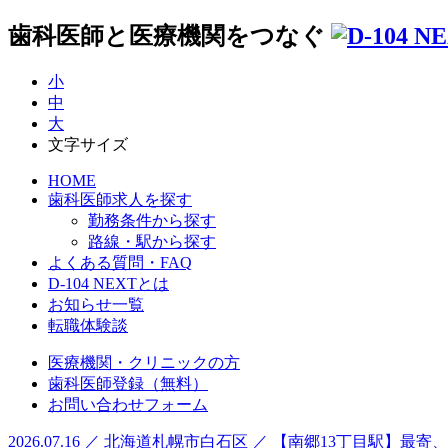
歯科医師と医療機関をつなぐ
小
中
大
文字サイズ
HOME
歯科医師求人を探す
勤務条件から探す
路線・駅から探す
よくある質問・FAQ
D-104 NEXTとは
お知らせ一覧
転職体験談
医療機関・クリニックの方
歯科医師登録（無料）
お問い合わせフォーム
2026.07.16 ／ 北海道札幌市白石区 ／ 【南郷13