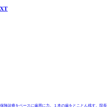
丁目駅】最寄、保険診療をベースに歯周に力。１本の歯をとことん残す