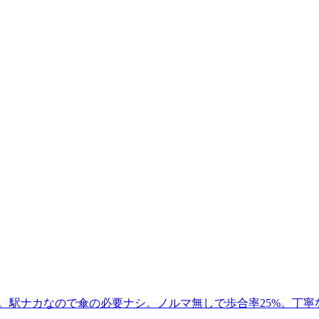
力。駅ナカなので傘の必要ナシ。ノルマ無しで歩合率25%。丁