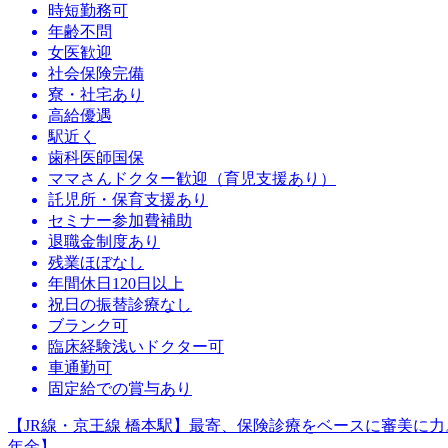
時短勤務可
年齢不問
女医歓迎
社会保険完備
寮・社宅あり
高給優遇
駅近く
歯科医師国保
ママさんドクター歓迎（育児支援あり）
託児所・保育支援あり
セミナー参加費補助
退職金制度あり
残業ほぼなし
年間休日120日以上
祝日の振替診療なし
ブランク可
臨床経験浅いドクター可
車通勤可
固定給での賞与あり
【JR線・京王線 橋本駅】最寄、保険診療をベースに審美に
年金】