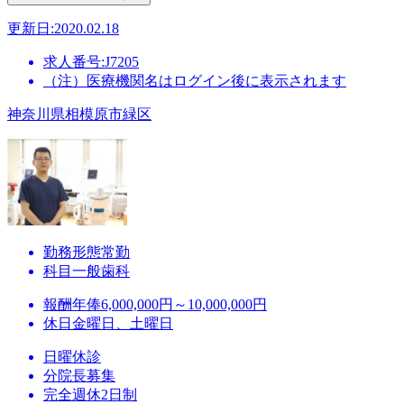
更新日:2020.02.18
求人番号:J7205
（注）医療機関名はログイン後に表示されます
神奈川県相模原市緑区
勤務形態
常勤
科目
一般歯科
報酬
年俸6,000,000円～10,000,000円
休日
金曜日、土曜日
日曜休診
分院長募集
完全週休2日制