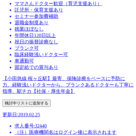
ママさんドクター歓迎（育児支援あり）
託児所・保育支援あり
セミナー参加費補助
退職金制度あり
残業ほぼなし
年間休日120日以上
祝日の振替診療なし
ブランク可
臨床経験浅いドクター可
車通勤可
固定給での賞与あり
【小田急線 桜ヶ丘駅】最寄、保険診療をベースに予防に
力。経験浅いドクターから、ブランクあるドクターも丁寧に
指導、駅チカ【社保・厚生年金】
更新日:2019.02.25
求人番号:J2440
（注）医療機関名はログイン後に表示されます