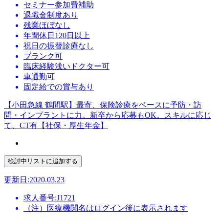
セミナー参加費補助
退職金制度あり
残業ほぼなし
年間休日120日以上
祝日の振替診療なし
ブランク可
臨床経験浅いドクター可
車通勤可
固定給での賞与あり
【小田急線 鶴間駅】最寄、保険診療をベースに予防・訪
問・インプラントに力。新卒から応募もOK。スキルに応じ
て、CT有【社保・厚生年金】
更新日:2020.03.23
求人番号:J1721
（注）医療機関名はログイン後に表示されます