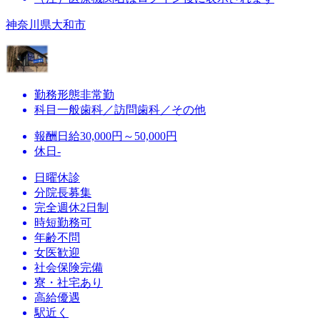
神奈川県大和市
勤務形態
非常勤
科目
一般歯科／訪問歯科／その他
報酬
日給30,000円～50,000円
休日
-
日曜休診
分院長募集
完全週休2日制
時短勤務可
年齢不問
女医歓迎
社会保険完備
寮・社宅あり
高給優遇
駅近く