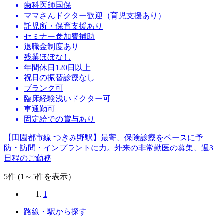
歯科医師国保
ママさんドクター歓迎（育児支援あり）
託児所・保育支援あり
セミナー参加費補助
退職金制度あり
残業ほぼなし
年間休日120日以上
祝日の振替診療なし
ブランク可
臨床経験浅いドクター可
車通勤可
固定給での賞与あり
【田園都市線 つきみ野駅】最寄、保険診療をベースに予
防・訪問・インプラントに力。外来の非常勤医の募集、週3
日程のご勤務
5
件 (1～5件を表示）
1
路線・駅から探す