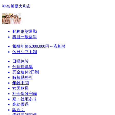
神奈川県大和市
勤務形態
常勤
科目
一般歯科
報酬
年俸6,000,000円～応相談
休日
シフト制
日曜休診
分院長募集
完全週休2日制
時短勤務可
年齢不問
女医歓迎
社会保険完備
寮・社宅あり
高給優遇
駅近く