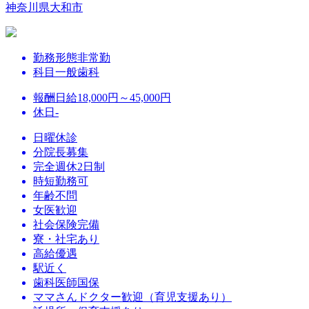
神奈川県大和市
勤務形態
非常勤
科目
一般歯科
報酬
日給18,000円～45,000円
休日
-
日曜休診
分院長募集
完全週休2日制
時短勤務可
年齢不問
女医歓迎
社会保険完備
寮・社宅あり
高給優遇
駅近く
歯科医師国保
ママさんドクター歓迎（育児支援あり）