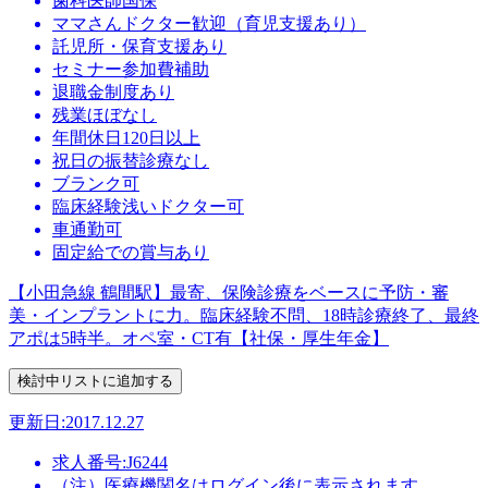
歯科医師国保
ママさんドクター歓迎（育児支援あり）
託児所・保育支援あり
セミナー参加費補助
退職金制度あり
残業ほぼなし
年間休日120日以上
祝日の振替診療なし
ブランク可
臨床経験浅いドクター可
車通勤可
固定給での賞与あり
【小田急線 鶴間駅】最寄、保険診療をベースに予防・審
美・インプラントに力。臨床経験不問、18時診療終了、最終
アポは5時半。オペ室・CT有【社保・厚生年金】
更新日:2017.12.27
求人番号:J6244
（注）医療機関名はログイン後に表示されます