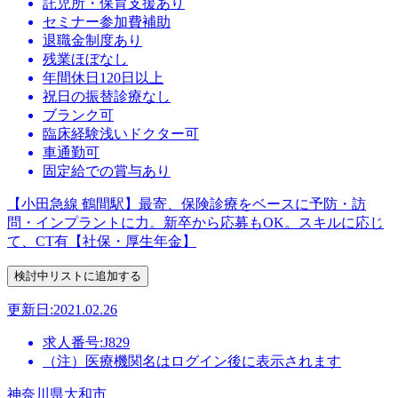
託児所・保育支援あり
セミナー参加費補助
退職金制度あり
残業ほぼなし
年間休日120日以上
祝日の振替診療なし
ブランク可
臨床経験浅いドクター可
車通勤可
固定給での賞与あり
【小田急線 鶴間駅】最寄、保険診療をベースに予防・訪
問・インプラントに力。新卒から応募もOK。スキルに応じ
て、CT有【社保・厚生年金】
更新日:2021.02.26
求人番号:J829
（注）医療機関名はログイン後に表示されます
神奈川県大和市