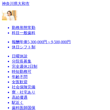
神奈川県大和市
勤務形態
常勤
科目
一般歯科
報酬
年俸5,300,000円～9,500,000円
休日
シフト制
日曜休診
分院長募集
完全週休2日制
時短勤務可
年齢不問
女医歓迎
社会保険完備
寮・社宅あり
高給優遇
駅近く
歯科医師国保