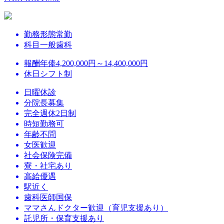
勤務形態
常勤
科目
一般歯科
報酬
年俸4,200,000円～14,400,000円
休日
シフト制
日曜休診
分院長募集
完全週休2日制
時短勤務可
年齢不問
女医歓迎
社会保険完備
寮・社宅あり
高給優遇
駅近く
歯科医師国保
ママさんドクター歓迎（育児支援あり）
託児所・保育支援あり