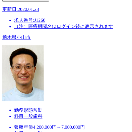
更新日:2020.01.23
求人番号:J1260
（注）医療機関名はログイン後に表示されます
栃木県小山市
勤務形態
常勤
科目
一般歯科
報酬
年俸4,200,000円～7,000,000円