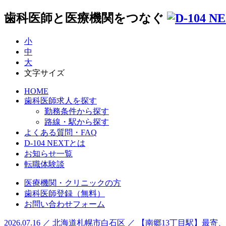
歯科医師と医療機関をつなぐ
小
中
大
文字サイズ
HOME
歯科医師求人を探す
勤務条件から探す
路線・駅から探す
よくある質問・FAQ
D-104 NEXTとは
お知らせ一覧
転職体験談
医療機関・クリニックの方
歯科医師登録（無料）
お問い合わせフォーム
2026.07.16 ／ 北海道札幌市白石区 ／ 【南郷13