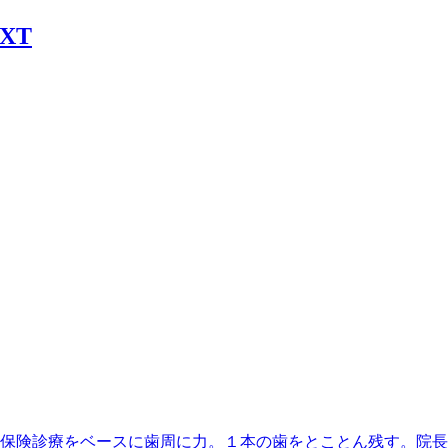
丁目駅】最寄、保険診療をベースに歯周に力。１本の歯をとことん残す