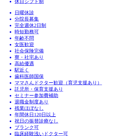
休日
シフト制
日曜休診
分院長募集
完全週休2日制
時短勤務可
年齢不問
女医歓迎
社会保険完備
寮・社宅あり
高給優遇
駅近く
歯科医師国保
ママさんドクター歓迎（育児支援あり）
託児所・保育支援あり
セミナー参加費補助
退職金制度あり
残業ほぼなし
年間休日120日以上
祝日の振替診療なし
ブランク可
臨床経験浅いドクター可