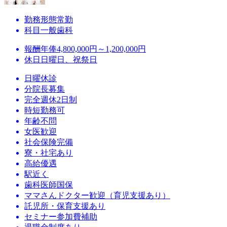
勤務形態
常勤
科目
一般歯科
報酬
年俸4,800,000円～1,200,000円
休日
日曜日、祝祭日
日曜休診
分院長募集
完全週休2日制
時短勤務可
年齢不問
女医歓迎
社会保険完備
寮・社宅あり
高給優遇
駅近く
歯科医師国保
ママさんドクター歓迎（育児支援あり）
託児所・保育支援あり
セミナー参加費補助