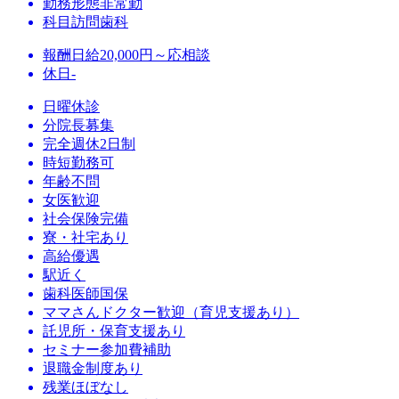
勤務形態
非常勤
科目
訪問歯科
報酬
日給20,000円～応相談
休日
-
日曜休診
分院長募集
完全週休2日制
時短勤務可
年齢不問
女医歓迎
社会保険完備
寮・社宅あり
高給優遇
駅近く
歯科医師国保
ママさんドクター歓迎（育児支援あり）
託児所・保育支援あり
セミナー参加費補助
退職金制度あり
残業ほぼなし