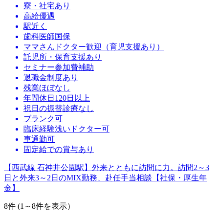
寮・社宅あり
高給優遇
駅近く
歯科医師国保
ママさんドクター歓迎（育児支援あり）
託児所・保育支援あり
セミナー参加費補助
退職金制度あり
残業ほぼなし
年間休日120日以上
祝日の振替診療なし
ブランク可
臨床経験浅いドクター可
車通勤可
固定給での賞与あり
【西武線 石神井公園駅】外来とともに訪問に力。訪問2～3
日と外来3～2日のMIX勤務、赴任手当相談【社保・厚生年
金】
8
件 (1～8件を表示）