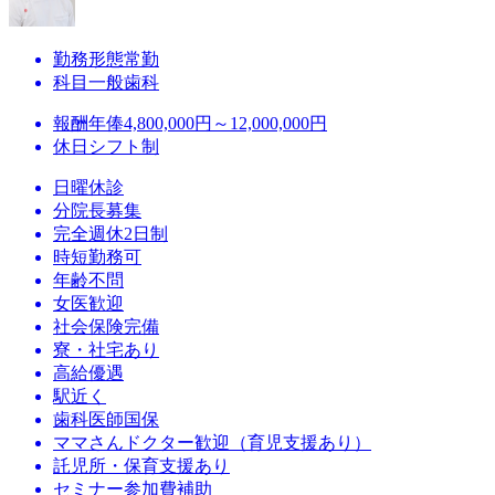
勤務形態
常勤
科目
一般歯科
報酬
年俸4,800,000円～12,000,000円
休日
シフト制
日曜休診
分院長募集
完全週休2日制
時短勤務可
年齢不問
女医歓迎
社会保険完備
寮・社宅あり
高給優遇
駅近く
歯科医師国保
ママさんドクター歓迎（育児支援あり）
託児所・保育支援あり
セミナー参加費補助