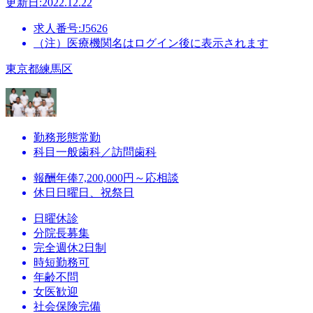
更新日:2022.12.22
求人番号:J5626
（注）医療機関名はログイン後に表示されます
東京都練馬区
勤務形態
常勤
科目
一般歯科／訪問歯科
報酬
年俸7,200,000円～応相談
休日
日曜日、祝祭日
日曜休診
分院長募集
完全週休2日制
時短勤務可
年齢不問
女医歓迎
社会保険完備