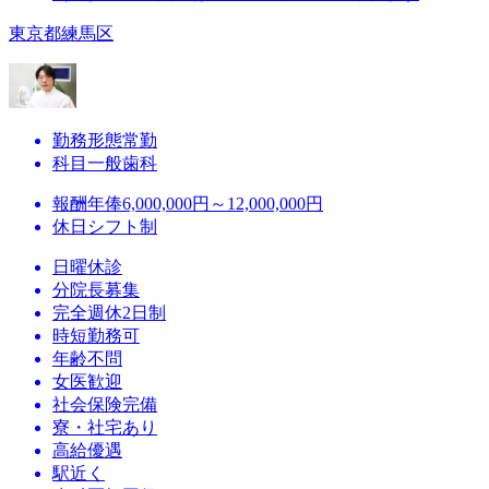
東京都練馬区
勤務形態
常勤
科目
一般歯科
報酬
年俸6,000,000円～12,000,000円
休日
シフト制
日曜休診
分院長募集
完全週休2日制
時短勤務可
年齢不問
女医歓迎
社会保険完備
寮・社宅あり
高給優遇
駅近く