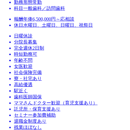
勤務形態
常勤
科目
一般歯科／訪問歯科
報酬
年俸6,500,000円～応相談
休日
水曜日、土曜日、日曜日、祝祭日
日曜休診
分院長募集
完全週休2日制
時短勤務可
年齢不問
女医歓迎
社会保険完備
寮・社宅あり
高給優遇
駅近く
歯科医師国保
ママさんドクター歓迎（育児支援あり）
託児所・保育支援あり
セミナー参加費補助
退職金制度あり
残業ほぼなし