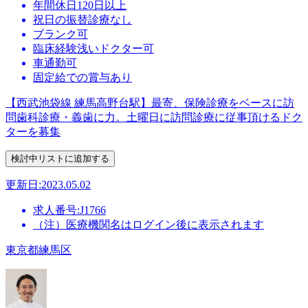
年間休日120日以上
祝日の振替診療なし
ブランク可
臨床経験浅いドクター可
車通勤可
固定給での賞与あり
【西武池袋線 練馬高野台駅】最寄、保険診療をベースに訪
問歯科診療・義歯に力。土曜日に訪問診療に従事頂けるドク
ターを募集
更新日:2023.05.02
求人番号:J1766
（注）医療機関名はログイン後に表示されます
東京都練馬区