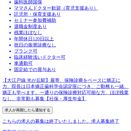
歯科医師国保
ママさんドクター歓迎（育児支援あり）
託児所・保育支援あり
セミナー参加費補助
退職金制度あり
残業ほぼなし
年間休日120日以上
祝日の振替診療なし
ブランク可
臨床経験浅いドクター可
車通勤可
固定給での賞与あり
【大江戸線 光が丘駅】最寄、保険診療をベースに矯正に
力。院長は日本矯正歯科学会認定医につき、ご勤務も一緒。
矯正も学べます。一通りの保険診療対応可能な方、ほぼ残業
なし、非常勤も募集【社保・厚生年金】
こちらの求人の募集は終了いたしました。
求人募集終了