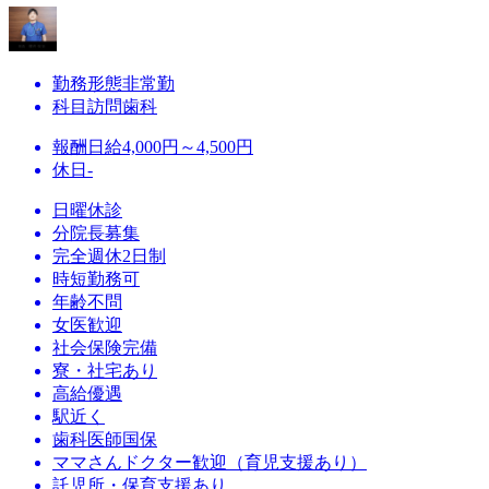
勤務形態
非常勤
科目
訪問歯科
報酬
日給4,000円～4,500円
休日
-
日曜休診
分院長募集
完全週休2日制
時短勤務可
年齢不問
女医歓迎
社会保険完備
寮・社宅あり
高給優遇
駅近く
歯科医師国保
ママさんドクター歓迎（育児支援あり）
託児所・保育支援あり