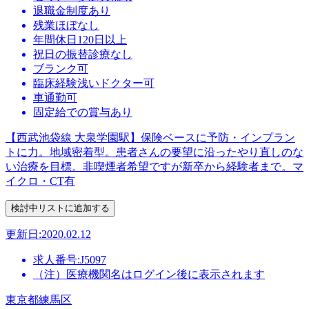
退職金制度あり
残業ほぼなし
年間休日120日以上
祝日の振替診療なし
ブランク可
臨床経験浅いドクター可
車通勤可
固定給での賞与あり
【西武池袋線 大泉学園駅】保険ベースに予防・インプラン
トに力。地域密着型。患者さんの要望に沿ったやり直しのな
い治療を目標。非喫煙者希望ですが新卒から経験者まで。マ
イクロ・CT有
更新日:2020.02.12
求人番号:J5097
（注）医療機関名はログイン後に表示されます
東京都練馬区