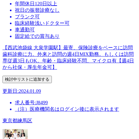
年間休日120日以上
祝日の振替診療なし
ブランク可
臨床経験浅いドクター可
車通勤可
固定給での賞与あり
【西武池袋線 大泉学園駅】最寄、保険診療をベースに訪問
歯科診療に力。外来と訪問の週4日MIX勤務。もしくは訪問
専従週3日もOK。年齢・臨床経験不問、マイクロ有【週4日
から社保・厚生年金可】
更新日:2024.01.09
求人番号:J8499
（注）医療機関名はログイン後に表示されます
東京都練馬区