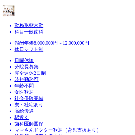
勤務形態
常勤
科目
一般歯科
報酬
年俸8,000,000円～12,000,000円
休日
シフト制
日曜休診
分院長募集
完全週休2日制
時短勤務可
年齢不問
女医歓迎
社会保険完備
寮・社宅あり
高給優遇
駅近く
歯科医師国保
ママさんドクター歓迎（育児支援あり）