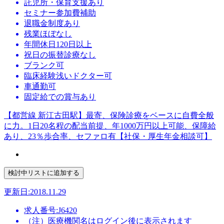
託児所・保育支援あり
セミナー参加費補助
退職金制度あり
残業ほぼなし
年間休日120日以上
祝日の振替診療なし
ブランク可
臨床経験浅いドクター可
車通勤可
固定給での賞与あり
【都営線 新江古田駅】最寄、保険診療をベースに自費全般
に力。1日20名程の配当前提、年1000万円以上可能、保障給
あり、23％歩合率、セファロ有【社保・厚生年金相談可】
更新日:2018.11.29
求人番号:J6420
（注）医療機関名はログイン後に表示されます