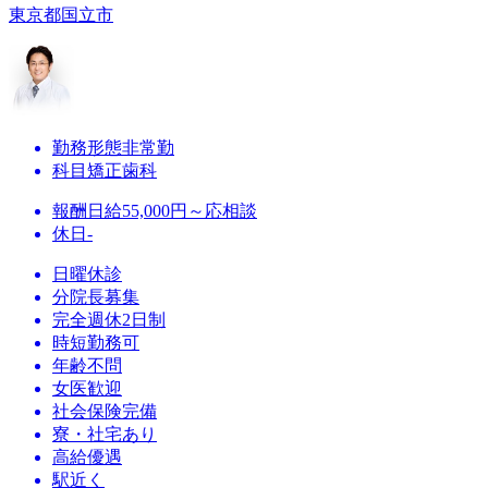
東京都国立市
勤務形態
非常勤
科目
矯正歯科
報酬
日給55,000円～応相談
休日
-
日曜休診
分院長募集
完全週休2日制
時短勤務可
年齢不問
女医歓迎
社会保険完備
寮・社宅あり
高給優遇
駅近く