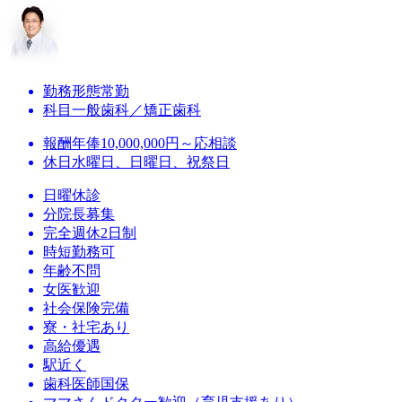
勤務形態
常勤
科目
一般歯科／矯正歯科
報酬
年俸10,000,000円～応相談
休日
水曜日、日曜日、祝祭日
日曜休診
分院長募集
完全週休2日制
時短勤務可
年齢不問
女医歓迎
社会保険完備
寮・社宅あり
高給優遇
駅近く
歯科医師国保