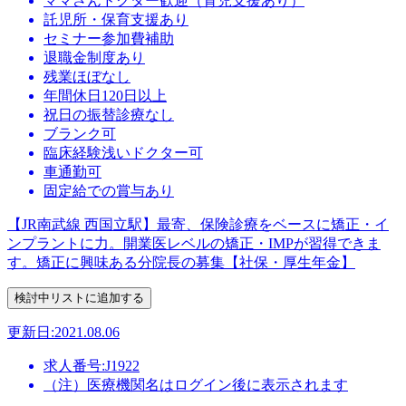
ママさんドクター歓迎（育児支援あり）
託児所・保育支援あり
セミナー参加費補助
退職金制度あり
残業ほぼなし
年間休日120日以上
祝日の振替診療なし
ブランク可
臨床経験浅いドクター可
車通勤可
固定給での賞与あり
【JR南武線 西国立駅】最寄、保険診療をベースに矯正・イ
ンプラントに力。開業医レベルの矯正・IMPが習得できま
す。矯正に興味ある分院長の募集【社保・厚生年金】
更新日:2021.08.06
求人番号:J1922
（注）医療機関名はログイン後に表示されます