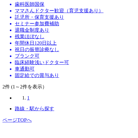
歯科医師国保
ママさんドクター歓迎（育児支援あり）
託児所・保育支援あり
セミナー参加費補助
退職金制度あり
残業ほぼなし
年間休日120日以上
祝日の振替診療なし
ブランク可
臨床経験浅いドクター可
車通勤可
固定給での賞与あり
2
件 (1～2件を表示）
1
路線・駅から探す
ページTOPへ