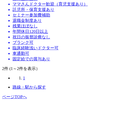
ママさんドクター歓迎（育児支援あり）
託児所・保育支援あり
セミナー参加費補助
退職金制度あり
残業ほぼなし
年間休日120日以上
祝日の振替診療なし
ブランク可
臨床経験浅いドクター可
車通勤可
固定給での賞与あり
2
件 (1～2件を表示）
1
路線・駅から探す
ページTOPへ