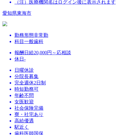
（注）医療機関名はログイン後に表示されます
愛知県東海市
勤務形態
非常勤
科目
一般歯科
報酬
日給20,000円～応相談
休日
-
日曜休診
分院長募集
完全週休2日制
時短勤務可
年齢不問
女医歓迎
社会保険完備
寮・社宅あり
高給優遇
駅近く
歯科医師国保