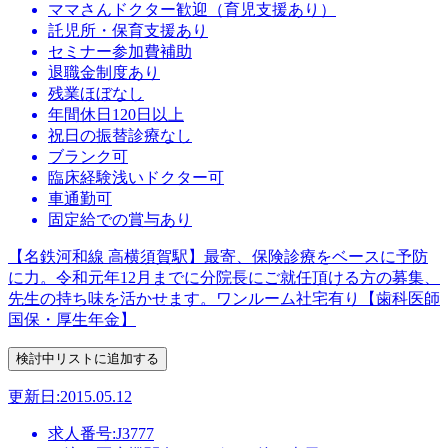
ママさんドクター歓迎（育児支援あり）
託児所・保育支援あり
セミナー参加費補助
退職金制度あり
残業ほぼなし
年間休日120日以上
祝日の振替診療なし
ブランク可
臨床経験浅いドクター可
車通勤可
固定給での賞与あり
【名鉄河和線 高横須賀駅】最寄、保険診療をベースに予防
に力。令和元年12月までに分院長にご就任頂ける方の募集、
先生の持ち味を活かせます。ワンルーム社宅有り【歯科医師
国保・厚生年金】
更新日:2015.05.12
求人番号:J3777