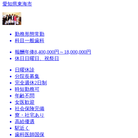
愛知県東海市
勤務形態
常勤
科目
一般歯科
報酬
年俸8,400,000円～18,000,000円
休日
日曜日、祝祭日
日曜休診
分院長募集
完全週休2日制
時短勤務可
年齢不問
女医歓迎
社会保険完備
寮・社宅あり
高給優遇
駅近く
歯科医師国保