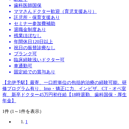
歯科医師国保
ママさんドクター歓迎（育児支援あり）
託児所・保育支援あり
セミナー参加費補助
退職金制度あり
残業ほぼなし
年間休日120日以上
祝日の振替診療なし
ブランク可
臨床経験浅いドクター可
車通勤可
固定給での賞与あり
【北伊予駅】最寄、一口腔単位の包括的治療の経験可能。研
修プログラム有り、Imp・矯正に力、インビザ、CT・オペ室
有、新卒ドクター45万円初任給【18時退勤、歯科国保・厚生
年金】
1
件 (1～1件を表示）
1