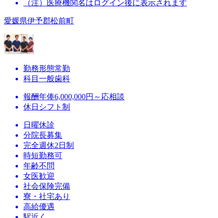
（注）医療機関名はログイン後に表示されます
愛媛県伊予郡松前町
勤務形態
常勤
科目
一般歯科
報酬
年俸6,000,000円～応相談
休日
シフト制
日曜休診
分院長募集
完全週休2日制
時短勤務可
年齢不問
女医歓迎
社会保険完備
寮・社宅あり
高給優遇
駅近く