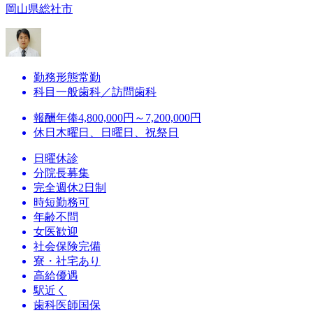
岡山県総社市
勤務形態
常勤
科目
一般歯科／訪問歯科
報酬
年俸4,800,000円～7,200,000円
休日
木曜日、日曜日、祝祭日
日曜休診
分院長募集
完全週休2日制
時短勤務可
年齢不問
女医歓迎
社会保険完備
寮・社宅あり
高給優遇
駅近く
歯科医師国保