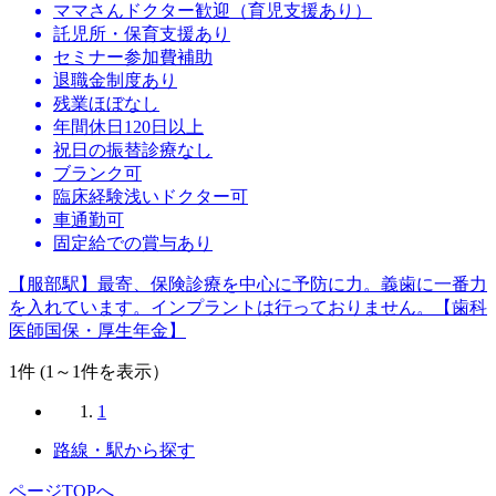
ママさんドクター歓迎（育児支援あり）
託児所・保育支援あり
セミナー参加費補助
退職金制度あり
残業ほぼなし
年間休日120日以上
祝日の振替診療なし
ブランク可
臨床経験浅いドクター可
車通勤可
固定給での賞与あり
【服部駅】最寄、保険診療を中心に予防に力。義歯に一番力
を入れています。インプラントは行っておりません。【歯科
医師国保・厚生年金】
1
件 (1～1件を表示）
1
路線・駅から探す
ページTOPへ