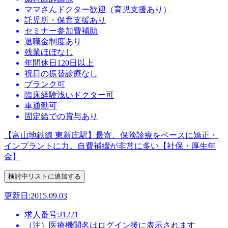
ママさんドクター歓迎（育児支援あり）
託児所・保育支援あり
セミナー参加費補助
退職金制度あり
残業ほぼなし
年間休日120日以上
祝日の振替診療なし
ブランク可
臨床経験浅いドクター可
車通勤可
固定給での賞与あり
【富山地鉄線 東新庄駅】最寄、保険診療をベースに矯正・
インプラントに力。自費補綴が非常に多い【社保・厚生年
金】
更新日:2015.09.03
求人番号:J1221
（注）医療機関名はログイン後に表示されます