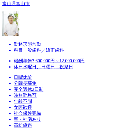
富山県富山市
勤務形態
常勤
科目
一般歯科／矯正歯科
報酬
年俸3,600,000円～12,000,000円
休日
水曜日、日曜日、祝祭日
日曜休診
分院長募集
完全週休2日制
時短勤務可
年齢不問
女医歓迎
社会保険完備
寮・社宅あり
高給優遇