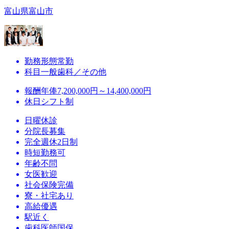
富山県富山市
勤務形態
常勤
科目
一般歯科／その他
報酬
年俸7,200,000円～14,400,000円
休日
シフト制
日曜休診
分院長募集
完全週休2日制
時短勤務可
年齢不問
女医歓迎
社会保険完備
寮・社宅あり
高給優遇
駅近く
歯科医師国保