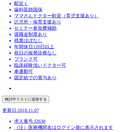
駅近く
歯科医師国保
ママさんドクター歓迎（育児支援あり）
託児所・保育支援あり
セミナー参加費補助
退職金制度あり
残業ほぼなし
年間休日120日以上
祝日の振替診療なし
ブランク可
臨床経験浅いドクター可
車通勤可
固定給での賞与あり
更新日:2018.11.07
求人番号:J2638
（注）医療機関名はログイン後に表示されます