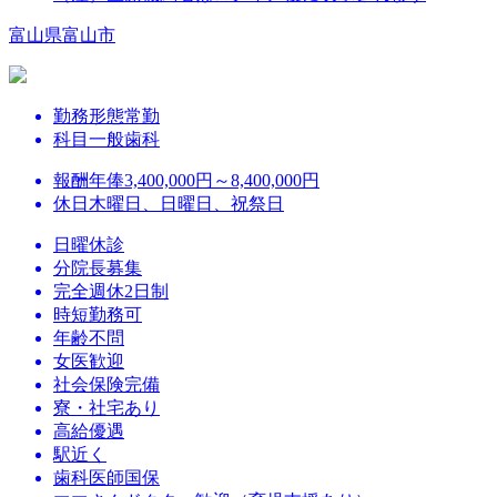
富山県富山市
勤務形態
常勤
科目
一般歯科
報酬
年俸3,400,000円～8,400,000円
休日
木曜日、日曜日、祝祭日
日曜休診
分院長募集
完全週休2日制
時短勤務可
年齢不問
女医歓迎
社会保険完備
寮・社宅あり
高給優遇
駅近く
歯科医師国保