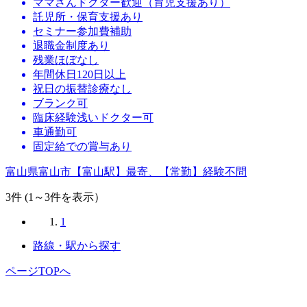
ママさんドクター歓迎（育児支援あり）
託児所・保育支援あり
セミナー参加費補助
退職金制度あり
残業ほぼなし
年間休日120日以上
祝日の振替診療なし
ブランク可
臨床経験浅いドクター可
車通勤可
固定給での賞与あり
富山県富山市【富山駅】最寄、【常勤】経験不問
3
件 (1～3件を表示）
1
路線・駅から探す
ページTOPへ