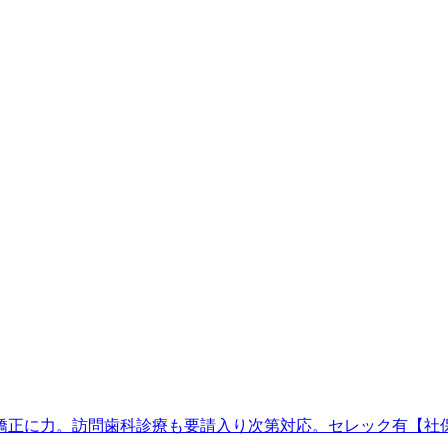
矯正に力。訪問歯科診療も要請入り次第対応。セレック有【社