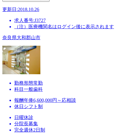
更新日:2018.10.26
求人番号:J3727
（注）医療機関名はログイン後に表示されます
奈良県大和郡山市
勤務形態
常勤
科目
一般歯科
報酬
年俸6,600,000円～応相談
休日
シフト制
日曜休診
分院長募集
完全週休2日制