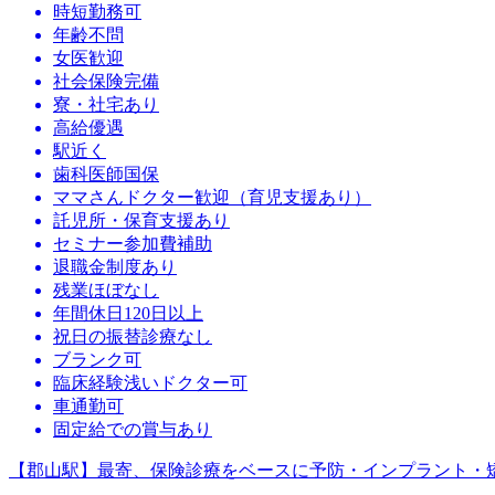
時短勤務可
年齢不問
女医歓迎
社会保険完備
寮・社宅あり
高給優遇
駅近く
歯科医師国保
ママさんドクター歓迎（育児支援あり）
託児所・保育支援あり
セミナー参加費補助
退職金制度あり
残業ほぼなし
年間休日120日以上
祝日の振替診療なし
ブランク可
臨床経験浅いドクター可
車通勤可
固定給での賞与あり
【郡山駅】最寄、保険診療をベースに予防・インプラント・