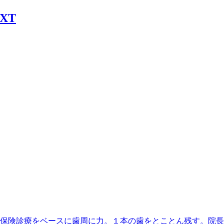
丁目駅】最寄、保険診療をベースに歯周に力。１本の歯をとことん残す