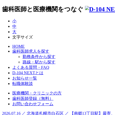
歯科医師と医療機関をつなぐ
小
中
大
文字サイズ
HOME
歯科医師求人を探す
勤務条件から探す
路線・駅から探す
よくある質問・FAQ
D-104 NEXTとは
お知らせ一覧
転職体験談
医療機関・クリニックの方
歯科医師登録（無料）
お問い合わせフォーム
2026.07.16 ／ 北海道札幌市白石区 ／ 【南郷13