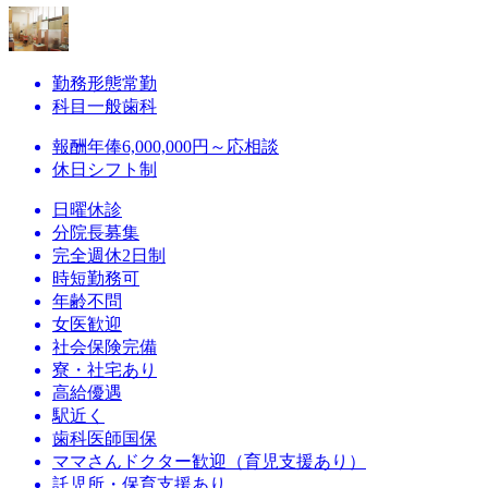
勤務形態
常勤
科目
一般歯科
報酬
年俸6,000,000円～応相談
休日
シフト制
日曜休診
分院長募集
完全週休2日制
時短勤務可
年齢不問
女医歓迎
社会保険完備
寮・社宅あり
高給優遇
駅近く
歯科医師国保
ママさんドクター歓迎（育児支援あり）
託児所・保育支援あり