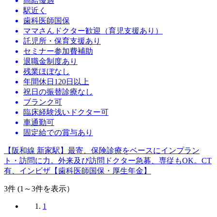
高給優遇
駅近く
歯科医師国保
ママさんドクター歓迎（育児支援あり）
託児所・保育支援あり
セミナー参加費補助
退職金制度あり
残業ほぼなし
年間休日120日以上
祝日の振替診療なし
ブランク可
臨床経験浅いドクター可
車通勤可
固定給での賞与あり
【阪和線 新家駅】最寄、保険診療をベースにインプラン
ト・訪問に力。外来及び訪問ドクター急募、専従もOK。CT
有、インビザ【歯科医師国保・厚生年金】
3
件 (1～3件を表示）
1