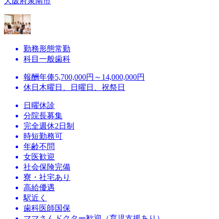
大阪府泉南市
勤務形態
常勤
科目
一般歯科
報酬
年俸5,700,000円～14,000,000円
休日
木曜日、日曜日、祝祭日
日曜休診
分院長募集
完全週休2日制
時短勤務可
年齢不問
女医歓迎
社会保険完備
寮・社宅あり
高給優遇
駅近く
歯科医師国保
ママさんドクター歓迎（育児支援あり）