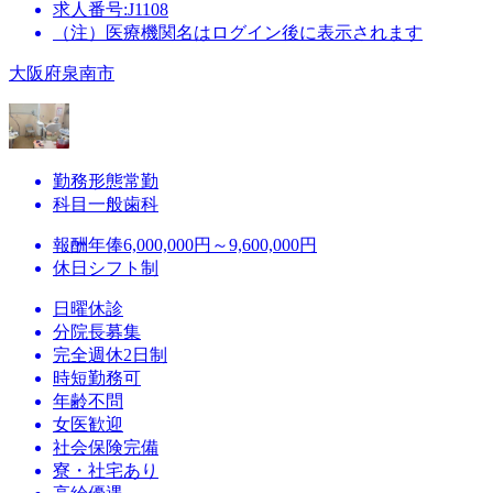
求人番号:J1108
（注）医療機関名はログイン後に表示されます
大阪府泉南市
勤務形態
常勤
科目
一般歯科
報酬
年俸6,000,000円～9,600,000円
休日
シフト制
日曜休診
分院長募集
完全週休2日制
時短勤務可
年齢不問
女医歓迎
社会保険完備
寮・社宅あり