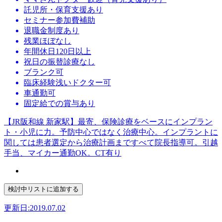
託児所・保育支援あり
セミナー参加費補助
退職金制度あり
残業ほぼなし
年間休日120日以上
祝日の振替診療なし
ブランク可
臨床経験浅いドクター可
車通勤可
固定給での賞与あり
【JR阪和線 新家駅】最寄、保険診療をベースにインプラン
ト・小児に力。予防中心ではなく治療中心。インプラントに
関しては患者選定から治療計画まですべて院長指導可。引越
手当、マイカー通勤OK。CT有り
更新日:2019.07.02