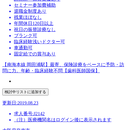
セミナー参加費補助
退職金制度あり
残業ほぼなし
年間休日120日以上
祝日の振替診療なし
ブランク可
臨床経験浅いドクター可
車通勤可
固定給での賞与あり
【南海本線 岡田浦駅】最寄、保険診療をベースに予防・訪
問に力。年齢・臨床経験不問【歯科医師国保】
更新日:2019.08.23
求人番号:J2142
（注）医療機関名はログイン後に表示されます