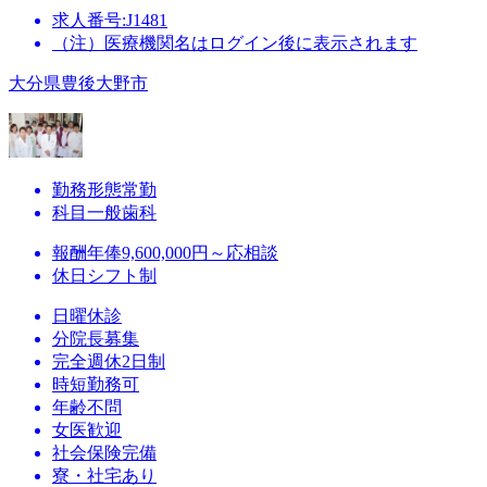
求人番号:J1481
（注）医療機関名はログイン後に表示されます
大分県豊後大野市
勤務形態
常勤
科目
一般歯科
報酬
年俸9,600,000円～応相談
休日
シフト制
日曜休診
分院長募集
完全週休2日制
時短勤務可
年齢不問
女医歓迎
社会保険完備
寮・社宅あり