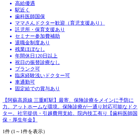
高給優遇
駅近く
歯科医師国保
ママさんドクター歓迎（育児支援あり）
託児所・保育支援あり
セミナー参加費補助
退職金制度あり
残業ほぼなし
年間休日120日以上
祝日の振替診療なし
ブランク可
臨床経験浅いドクター可
車通勤可
固定給での賞与あり
【阿蘇高原線 三重町駅】最寄、保険診療をメインに予防に
力。アットホームな環境。保険診療が一通り対応可能なドク
ター。社宅提供・引越費用支給。院内技工有り【歯科医師国
保・厚生年金】
1
件 (1～1件を表示）