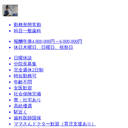
勤務形態
常勤
科目
一般歯科
報酬
年俸4,800,000円～6,000,000円
休日
木曜日、日曜日、祝祭日
日曜休診
分院長募集
完全週休2日制
時短勤務可
年齢不問
女医歓迎
社会保険完備
寮・社宅あり
高給優遇
駅近く
歯科医師国保
ママさんドクター歓迎（育児支援あり）