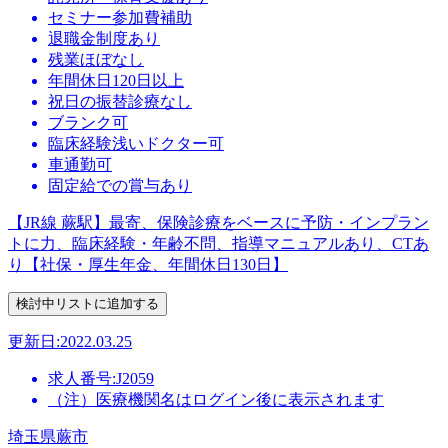
セミナー参加費補助
退職金制度あり
残業ほぼなし
年間休日120日以上
祝日の振替診療なし
ブランク可
臨床経験浅いドクター可
車通勤可
固定給での賞与あり
【JR線 蕨駅】最寄、保険診療をベースに予防・インプラン
トに力、臨床経験・年齢不問、指導マニュアルあり、CTあ
り【社保・厚生年金、年間休日130日】
更新日:2022.03.25
求人番号:J2059
（注）医療機関名はログイン後に表示されます
埼玉県蕨市