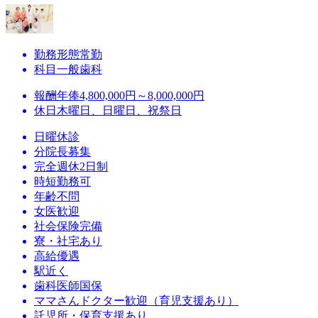
勤務形態
常勤
科目
一般歯科
報酬
年俸4,800,000円～8,000,000円
休日
木曜日、日曜日、祝祭日
日曜休診
分院長募集
完全週休2日制
時短勤務可
年齢不問
女医歓迎
社会保険完備
寮・社宅あり
高給優遇
駅近く
歯科医師国保
ママさんドクター歓迎（育児支援あり）
託児所・保育支援あり