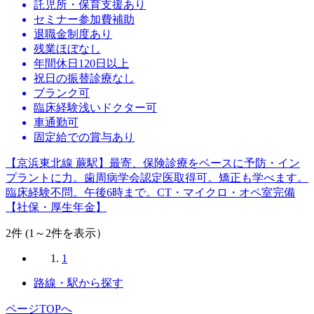
託児所・保育支援あり
セミナー参加費補助
退職金制度あり
残業ほぼなし
年間休日120日以上
祝日の振替診療なし
ブランク可
臨床経験浅いドクター可
車通勤可
固定給での賞与あり
【京浜東北線 蕨駅】最寄、保険診療をベースに予防・イン
プラントに力。歯周病学会認定医取得可。矯正も学べます。
臨床経験不問。午後6時まで。CT・マイクロ・オペ室完備
【社保・厚生年金】
2
件 (1～2件を表示）
1
路線・駅から探す
ページTOPへ