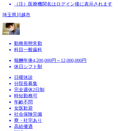
（注）医療機関名はログイン後に表示されます
埼玉県川越市
勤務形態
常勤
科目
一般歯科
報酬
年俸4,200,000円～12,000,000円
休日
シフト制
日曜休診
分院長募集
完全週休2日制
時短勤務可
年齢不問
女医歓迎
社会保険完備
寮・社宅あり
高給優遇