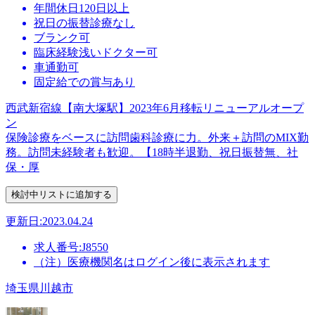
年間休日120日以上
祝日の振替診療なし
ブランク可
臨床経験浅いドクター可
車通勤可
固定給での賞与あり
西武新宿線【南大塚駅】2023年6月移転リニューアルオープ
ン
保険診療をベースに訪問歯科診療に力。外来＋訪問のMIX勤
務。訪問未経験者も歓迎。【18時半退勤、祝日振替無、社
保・厚
更新日:2023.04.24
求人番号:J8550
（注）医療機関名はログイン後に表示されます
埼玉県川越市