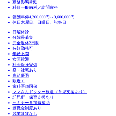
勤務形態
常勤
科目
一般歯科／訪問歯科
報酬
年俸4,200,000円～9,600,000円
休日
木曜日、日曜日、祝祭日
日曜休診
分院長募集
完全週休2日制
時短勤務可
年齢不問
女医歓迎
社会保険完備
寮・社宅あり
高給優遇
駅近く
歯科医師国保
ママさんドクター歓迎（育児支援あり）
託児所・保育支援あり
セミナー参加費補助
退職金制度あり
残業ほぼなし