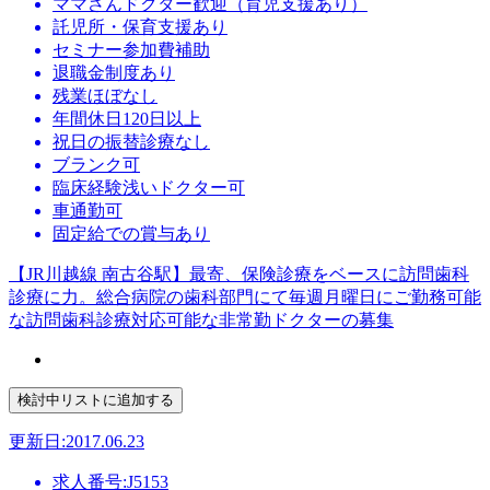
ママさんドクター歓迎（育児支援あり）
託児所・保育支援あり
セミナー参加費補助
退職金制度あり
残業ほぼなし
年間休日120日以上
祝日の振替診療なし
ブランク可
臨床経験浅いドクター可
車通勤可
固定給での賞与あり
【JR川越線 南古谷駅】最寄、保険診療をベースに訪問歯科
診療に力。総合病院の歯科部門にて毎週月曜日にご勤務可能
な訪問歯科診療対応可能な非常勤ドクターの募集
更新日:2017.06.23
求人番号:J5153