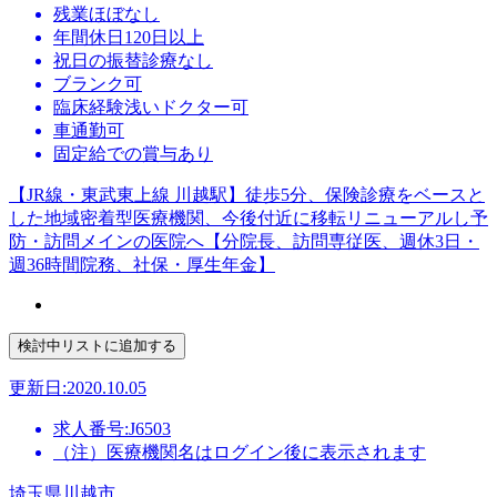
残業ほぼなし
年間休日120日以上
祝日の振替診療なし
ブランク可
臨床経験浅いドクター可
車通勤可
固定給での賞与あり
【JR線・東武東上線 川越駅】徒歩5分、保険診療をベースと
した地域密着型医療機関、今後付近に移転リニューアルし予
防・訪問メインの医院へ【分院長、訪問専従医、週休3日・
週36時間院務、社保・厚生年金】
更新日:2020.10.05
求人番号:J6503
（注）医療機関名はログイン後に表示されます
埼玉県川越市