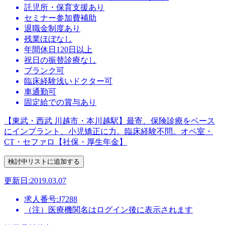
託児所・保育支援あり
セミナー参加費補助
退職金制度あり
残業ほぼなし
年間休日120日以上
祝日の振替診療なし
ブランク可
臨床経験浅いドクター可
車通勤可
固定給での賞与あり
【東武・西武 川越市・本川越駅】最寄、保険診療をベース
にインプラント、小児矯正に力。臨床経験不問。オペ室・
CT・セファロ【社保・厚生年金】
更新日:2019.03.07
求人番号:J7288
（注）医療機関名はログイン後に表示されます