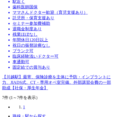
駅近く
歯科医師国保
ママさんドクター歓迎（育児支援あり）
託児所・保育支援あり
セミナー参加費補助
退職金制度あり
残業ほぼなし
年間休日120日以上
祝日の振替診療なし
ブランク可
臨床経験浅いドクター可
車通勤可
固定給での賞与あり
【川越駅】最寄、保険診療を主体に予防・インプラントに
力、JIADS式。CT・専用オペ室完備。外部講習会費の一部
助成【社保・厚生年金】
7
件 (1～7件を表示）
1
路線・駅から探す