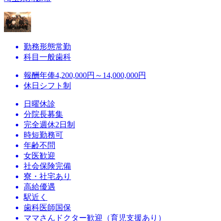
勤務形態
常勤
科目
一般歯科
報酬
年俸4,200,000円～14,000,000円
休日
シフト制
日曜休診
分院長募集
完全週休2日制
時短勤務可
年齢不問
女医歓迎
社会保険完備
寮・社宅あり
高給優遇
駅近く
歯科医師国保
ママさんドクター歓迎（育児支援あり）