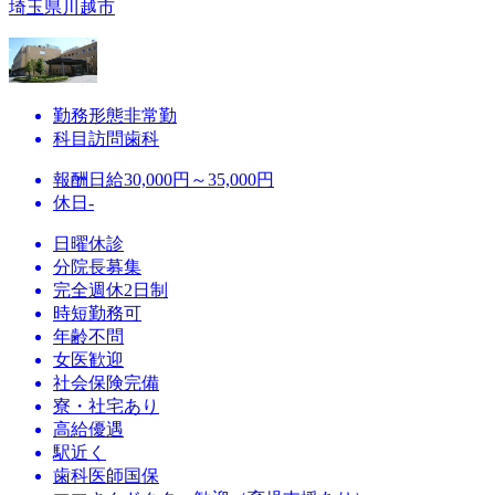
埼玉県川越市
勤務形態
非常勤
科目
訪問歯科
報酬
日給30,000円～35,000円
休日
-
日曜休診
分院長募集
完全週休2日制
時短勤務可
年齢不問
女医歓迎
社会保険完備
寮・社宅あり
高給優遇
駅近く
歯科医師国保