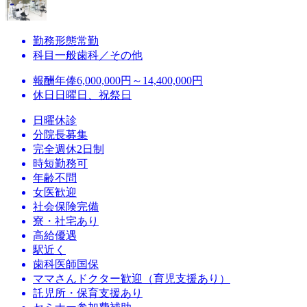
勤務形態
常勤
科目
一般歯科／その他
報酬
年俸6,000,000円～14,400,000円
休日
日曜日、祝祭日
日曜休診
分院長募集
完全週休2日制
時短勤務可
年齢不問
女医歓迎
社会保険完備
寮・社宅あり
高給優遇
駅近く
歯科医師国保
ママさんドクター歓迎（育児支援あり）
託児所・保育支援あり