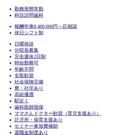
勤務形態
常勤
科目
訪問歯科
報酬
年俸8,400,000円～応相談
休日
シフト制
日曜休診
分院長募集
完全週休2日制
時短勤務可
年齢不問
女医歓迎
社会保険完備
寮・社宅あり
高給優遇
駅近く
歯科医師国保
ママさんドクター歓迎（育児支援あり）
託児所・保育支援あり
セミナー参加費補助
退職金制度あり