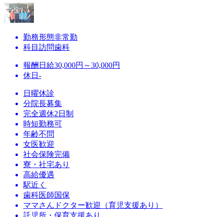
勤務形態
非常勤
科目
訪問歯科
報酬
日給30,000円～30,000円
休日
-
日曜休診
分院長募集
完全週休2日制
時短勤務可
年齢不問
女医歓迎
社会保険完備
寮・社宅あり
高給優遇
駅近く
歯科医師国保
ママさんドクター歓迎（育児支援あり）
託児所・保育支援あり