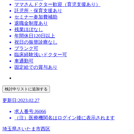
ママさんドクター歓迎（育児支援あり）
託児所・保育支援あり
セミナー参加費補助
退職金制度あり
残業ほぼなし
年間休日120日以上
祝日の振替診療なし
ブランク可
臨床経験浅いドクター可
車通勤可
固定給での賞与あり
更新日:2023.02.27
求人番号:J6066
（注）医療機関名はログイン後に表示されます
埼玉県さいたま市西区