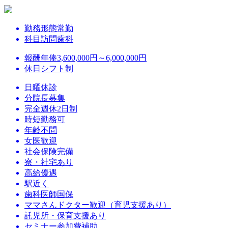
勤務形態
常勤
科目
訪問歯科
報酬
年俸3,600,000円～6,000,000円
休日
シフト制
日曜休診
分院長募集
完全週休2日制
時短勤務可
年齢不問
女医歓迎
社会保険完備
寮・社宅あり
高給優遇
駅近く
歯科医師国保
ママさんドクター歓迎（育児支援あり）
託児所・保育支援あり
セミナー参加費補助