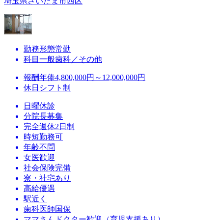
埼玉県さいたま市西区
勤務形態
常勤
科目
一般歯科／その他
報酬
年俸4,800,000円～12,000,000円
休日
シフト制
日曜休診
分院長募集
完全週休2日制
時短勤務可
年齢不問
女医歓迎
社会保険完備
寮・社宅あり
高給優遇
駅近く
歯科医師国保
ママさんドクター歓迎（育児支援あり）