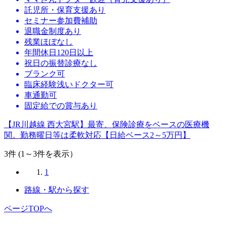
託児所・保育支援あり
セミナー参加費補助
退職金制度あり
残業ほぼなし
年間休日120日以上
祝日の振替診療なし
ブランク可
臨床経験浅いドクター可
車通勤可
固定給での賞与あり
【JR川越線 西大宮駅】最寄、保険診療をベースの医療機
関。勤務曜日等は柔軟対応【日給ベース2～5万円】
3
件 (1～3件を表示）
1
路線・駅から探す
ページTOPへ