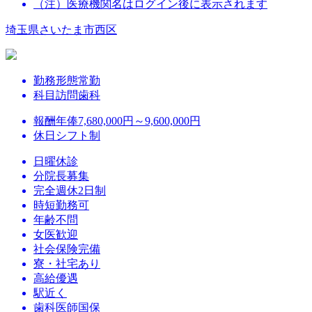
（注）医療機関名はログイン後に表示されます
埼玉県さいたま市西区
勤務形態
常勤
科目
訪問歯科
報酬
年俸7,680,000円～9,600,000円
休日
シフト制
日曜休診
分院長募集
完全週休2日制
時短勤務可
年齢不問
女医歓迎
社会保険完備
寮・社宅あり
高給優遇
駅近く
歯科医師国保