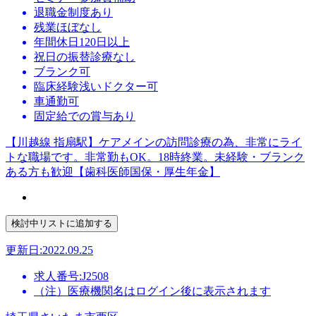
退職金制度あり
残業ほぼなし
年間休日120日以上
祝日の振替診療なし
ブランク可
臨床経験浅いドクター可
車通勤可
固定給での賞与あり
【川越線 指扇駅】ケアメインの訪問診療の為、非常にライ
トな職場です。非常勤もOK。18時終業。未経験・ブランク
ある方も歓迎【歯科医師国保・厚生年金】
更新日:2022.09.25
求人番号:J2508
（注）医療機関名はログイン後に表示されます