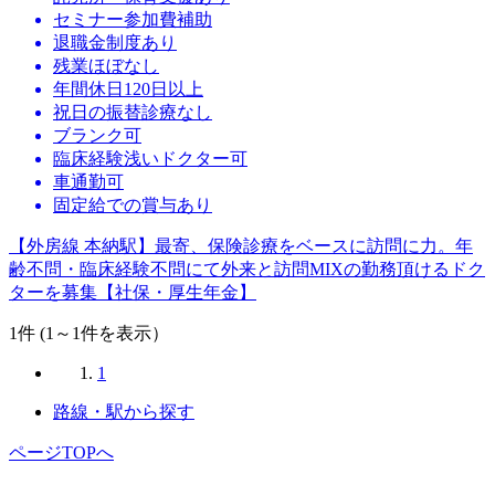
セミナー参加費補助
退職金制度あり
残業ほぼなし
年間休日120日以上
祝日の振替診療なし
ブランク可
臨床経験浅いドクター可
車通勤可
固定給での賞与あり
【外房線 本納駅】最寄、保険診療をベースに訪問に力。年
齢不問・臨床経験不問にて外来と訪問MIXの勤務頂けるドク
ターを募集【社保・厚生年金】
1
件 (1～1件を表示）
1
路線・駅から探す
ページTOPへ