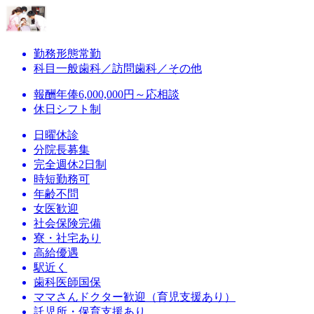
勤務形態
常勤
科目
一般歯科／訪問歯科／その他
報酬
年俸6,000,000円～応相談
休日
シフト制
日曜休診
分院長募集
完全週休2日制
時短勤務可
年齢不問
女医歓迎
社会保険完備
寮・社宅あり
高給優遇
駅近く
歯科医師国保
ママさんドクター歓迎（育児支援あり）
託児所・保育支援あり