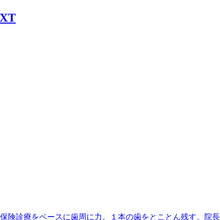
丁目駅】最寄、保険診療をベースに歯周に力。１本の歯をとことん残す