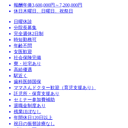
報酬
年俸3,600,000円～7,200,000円
休日
木曜日、日曜日、祝祭日
日曜休診
分院長募集
完全週休2日制
時短勤務可
年齢不問
女医歓迎
社会保険完備
寮・社宅あり
高給優遇
駅近く
歯科医師国保
ママさんドクター歓迎（育児支援あり）
託児所・保育支援あり
セミナー参加費補助
退職金制度あり
残業ほぼなし
年間休日120日以上
祝日の振替診療なし