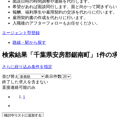
面談日時の時間調整や連絡を代行します。
希望があれば面談同行します。面と向かって聞きずらい
報酬、福利厚生や雇用契約の交渉を代わりに行います。
雇用契約書の作成を代わりに行います。
入職後のアフターフォローもお任せください。
エージェント型登録
路線・駅から探す
検索結果「千葉県安房郡鋸南町」
1
件の
さらに絞り込み条件を指定
並び替え
表示件数
終了した求人を含まない
直接連絡可能のみ
1