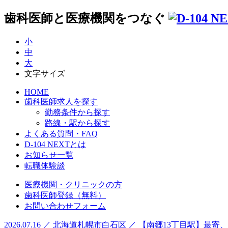
歯科医師と医療機関をつなぐ
小
中
大
文字サイズ
HOME
歯科医師求人を探す
勤務条件から探す
路線・駅から探す
よくある質問・FAQ
D-104 NEXTとは
お知らせ一覧
転職体験談
医療機関・クリニックの方
歯科医師登録（無料）
お問い合わせフォーム
2026.07.16 ／ 北海道札幌市白石区 ／ 【南郷13