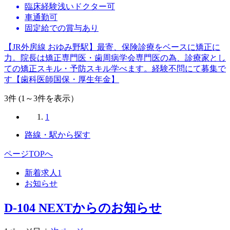
臨床経験浅いドクター可
車通勤可
固定給での賞与あり
【JR外房線 おゆみ野駅】最寄、保険診療をベースに矯正に
力。院長は矯正専門医・歯周病学会専門医の為、診療家とし
ての矯正スキル・予防スキル学べます。経験不問にて募集で
す【歯科医師国保・厚生年金】
3
件 (1～3件を表示）
1
路線・駅から探す
ページTOPへ
新着求人
1
お知らせ
D-104 NEXTからのお知らせ