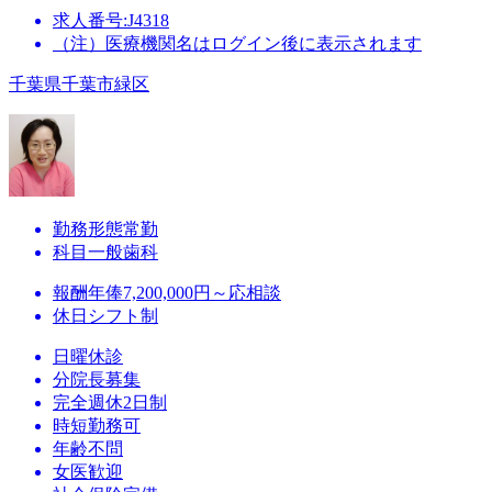
求人番号:J4318
（注）医療機関名はログイン後に表示されます
千葉県千葉市緑区
勤務形態
常勤
科目
一般歯科
報酬
年俸7,200,000円～応相談
休日
シフト制
日曜休診
分院長募集
完全週休2日制
時短勤務可
年齢不問
女医歓迎