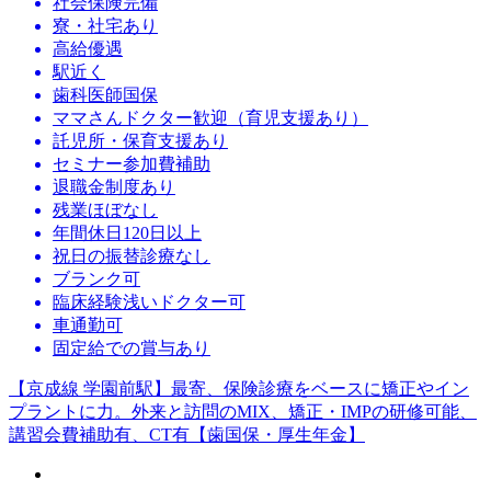
社会保険完備
寮・社宅あり
高給優遇
駅近く
歯科医師国保
ママさんドクター歓迎（育児支援あり）
託児所・保育支援あり
セミナー参加費補助
退職金制度あり
残業ほぼなし
年間休日120日以上
祝日の振替診療なし
ブランク可
臨床経験浅いドクター可
車通勤可
固定給での賞与あり
【京成線 学園前駅】最寄、保険診療をベースに矯正やイン
プラントに力。外来と訪問のMIX、矯正・IMPの研修可能、
講習会費補助有、CT有【歯国保・厚生年金】