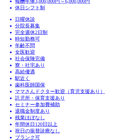
報酬
年俸3,000,000円～6,000,000円
休日
シフト制
日曜休診
分院長募集
完全週休2日制
時短勤務可
年齢不問
女医歓迎
社会保険完備
寮・社宅あり
高給優遇
駅近く
歯科医師国保
ママさんドクター歓迎（育児支援あり）
託児所・保育支援あり
セミナー参加費補助
退職金制度あり
残業ほぼなし
年間休日120日以上
祝日の振替診療なし
ブランク可