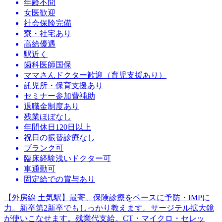
年齢不問
女医歓迎
社会保険完備
寮・社宅あり
高給優遇
駅近く
歯科医師国保
ママさんドクター歓迎（育児支援あり）
託児所・保育支援あり
セミナー参加費補助
退職金制度あり
残業ほぼなし
年間休日120日以上
祝日の振替診療なし
ブランク可
臨床経験浅いドクター可
車通勤可
固定給での賞与あり
【外房線 土気駅】最寄、保険診療をベースに予防・IMPに
力。新卒第2新卒でもしっかり教えます。サージテル拡大鏡
が使いこなせます。残業代支給。CT・マイクロ・セレッ