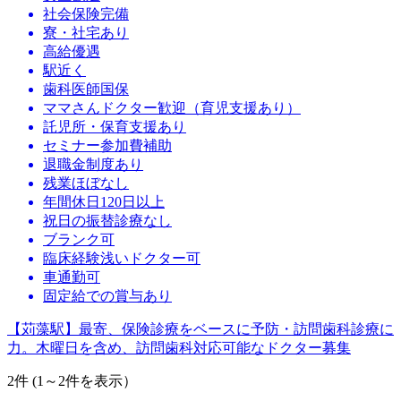
社会保険完備
寮・社宅あり
高給優遇
駅近く
歯科医師国保
ママさんドクター歓迎（育児支援あり）
託児所・保育支援あり
セミナー参加費補助
退職金制度あり
残業ほぼなし
年間休日120日以上
祝日の振替診療なし
ブランク可
臨床経験浅いドクター可
車通勤可
固定給での賞与あり
【苅藻駅】最寄、保険診療をベースに予防・訪問歯科診療に
力。木曜日を含め、訪問歯科対応可能なドクター募集
2
件 (1～2件を表示）