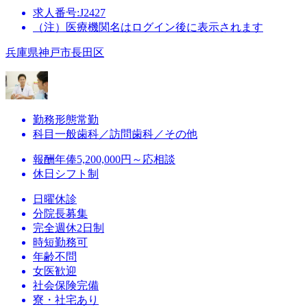
求人番号:J2427
（注）医療機関名はログイン後に表示されます
兵庫県神戸市長田区
勤務形態
常勤
科目
一般歯科／訪問歯科／その他
報酬
年俸5,200,000円～応相談
休日
シフト制
日曜休診
分院長募集
完全週休2日制
時短勤務可
年齢不問
女医歓迎
社会保険完備
寮・社宅あり