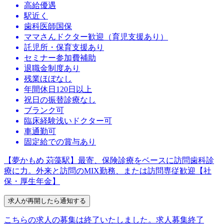
高給優遇
駅近く
歯科医師国保
ママさんドクター歓迎（育児支援あり）
託児所・保育支援あり
セミナー参加費補助
退職金制度あり
残業ほぼなし
年間休日120日以上
祝日の振替診療なし
ブランク可
臨床経験浅いドクター可
車通勤可
固定給での賞与あり
【夢かもめ 苅藻駅】最寄、保険診療をベースに訪問歯科診
療に力。外来と訪問のMIX勤務、または訪問専従歓迎【社
保・厚生年金】
こちらの求人の募集は終了いたしました。
求人募集終了