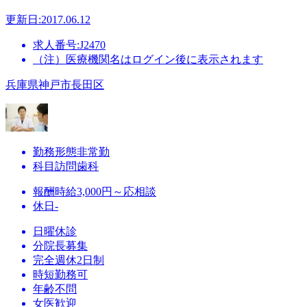
更新日:2017.06.12
求人番号:J2470
（注）医療機関名はログイン後に表示されます
兵庫県神戸市長田区
勤務形態
非常勤
科目
訪問歯科
報酬
時給3,000円～応相談
休日
-
日曜休診
分院長募集
完全週休2日制
時短勤務可
年齢不問
女医歓迎