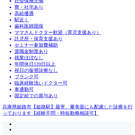
社会保険完備
寮・社宅あり
高給優遇
駅近く
歯科医師国保
ママさんドクター歓迎（育児支援あり）
託児所・保育支援あり
セミナー参加費補助
退職金制度あり
残業ほぼなし
年間休日120日以上
祝日の振替診療なし
ブランク可
臨床経験浅いドクター可
車通勤可
固定給での賞与あり
兵庫県姫路市【姫路駅】最寄、審美面にも配慮した診療を行
っております【経験不問・時短勤務相談可】