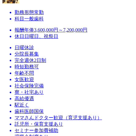
勤務形態
常勤
科目
一般歯科
報酬
年俸3,600,000円～7,200,000円
休日
日曜日、祝祭日
日曜休診
分院長募集
完全週休2日制
時短勤務可
年齢不問
女医歓迎
社会保険完備
寮・社宅あり
高給優遇
駅近く
歯科医師国保
ママさんドクター歓迎（育児支援あり）
託児所・保育支援あり
セミナー参加費補助