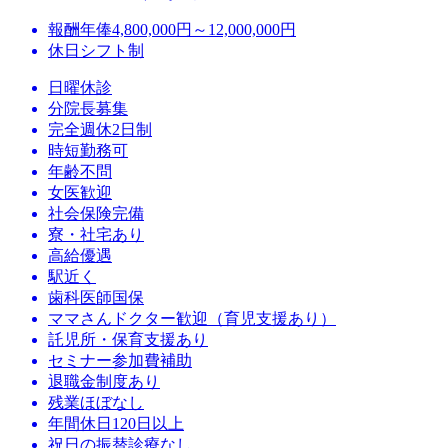
報酬
年俸4,800,000円～12,000,000円
休日
シフト制
日曜休診
分院長募集
完全週休2日制
時短勤務可
年齢不問
女医歓迎
社会保険完備
寮・社宅あり
高給優遇
駅近く
歯科医師国保
ママさんドクター歓迎（育児支援あり）
託児所・保育支援あり
セミナー参加費補助
退職金制度あり
残業ほぼなし
年間休日120日以上
祝日の振替診療なし