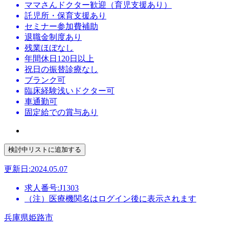
ママさんドクター歓迎（育児支援あり）
託児所・保育支援あり
セミナー参加費補助
退職金制度あり
残業ほぼなし
年間休日120日以上
祝日の振替診療なし
ブランク可
臨床経験浅いドクター可
車通勤可
固定給での賞与あり
更新日:2024.05.07
求人番号:J1303
（注）医療機関名はログイン後に表示されます
兵庫県姫路市