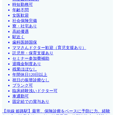
時短勤務可
年齢不問
女医歓迎
社会保険完備
寮・社宅あり
高給優遇
駅近く
歯科医師国保
ママさんドクター歓迎（育児支援あり）
託児所・保育支援あり
セミナー参加費補助
退職金制度あり
残業ほぼなし
年間休日120日以上
祝日の振替診療なし
ブランク可
臨床経験浅いドクター可
車通勤可
固定給での賞与あり
【JR線 姫路駅】最寄、保険診療をベースに予防に力。経験