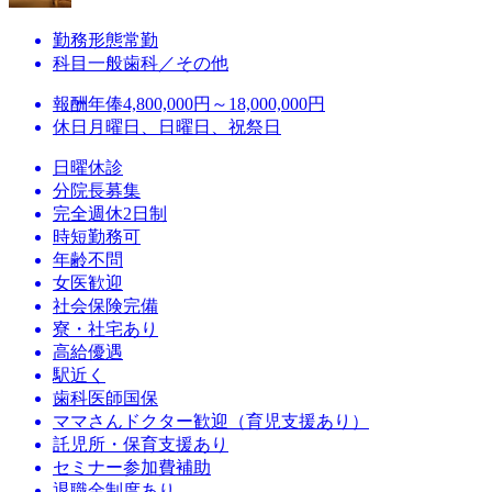
勤務形態
常勤
科目
一般歯科／その他
報酬
年俸4,800,000円～18,000,000円
休日
月曜日、日曜日、祝祭日
日曜休診
分院長募集
完全週休2日制
時短勤務可
年齢不問
女医歓迎
社会保険完備
寮・社宅あり
高給優遇
駅近く
歯科医師国保
ママさんドクター歓迎（育児支援あり）
託児所・保育支援あり
セミナー参加費補助
退職金制度あり