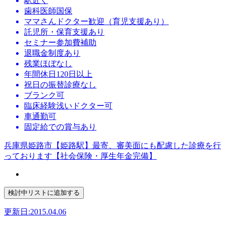
駅近く
歯科医師国保
ママさんドクター歓迎（育児支援あり）
託児所・保育支援あり
セミナー参加費補助
退職金制度あり
残業ほぼなし
年間休日120日以上
祝日の振替診療なし
ブランク可
臨床経験浅いドクター可
車通勤可
固定給での賞与あり
兵庫県姫路市【姫路駅】最寄、審美面にも配慮した診療を行
っております【社会保険・厚生年金完備】
更新日:2015.04.06