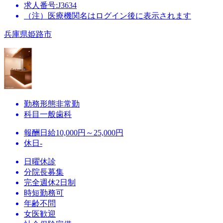
求人番号:J3634
（注）医療機関名はログイン後に表示されます
兵庫県姫路市
勤務形態
非常勤
科目
一般歯科
報酬
日給10,000円～25,000円
休日
-
日曜休診
分院長募集
完全週休2日制
時短勤務可
年齢不問
女医歓迎