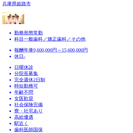
兵庫県姫路市
勤務形態
常勤
科目
一般歯科／矯正歯科／その他
報酬
年俸9,600,000円～15,600,000円
休日
-
日曜休診
分院長募集
完全週休2日制
時短勤務可
年齢不問
女医歓迎
社会保険完備
寮・社宅あり
高給優遇
駅近く
歯科医師国保