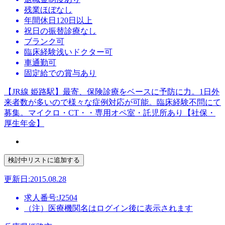
残業ほぼなし
年間休日120日以上
祝日の振替診療なし
ブランク可
臨床経験浅いドクター可
車通勤可
固定給での賞与あり
【JR線 姫路駅】最寄、保険診療をベースに予防に力。1日外
来者数が多いので様々な症例対応が可能。臨床経験不問にて
募集。マイクロ・CT・・専用オペ室・託児所あり【社保・
厚生年金】
更新日:2015.08.28
求人番号:J2504
（注）医療機関名はログイン後に表示されます