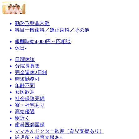
勤務形態
非常勤
科目
一般歯科／矯正歯科／その他
報酬
時給4,000円～応相談
休日
-
日曜休診
分院長募集
完全週休2日制
時短勤務可
年齢不問
女医歓迎
社会保険完備
寮・社宅あり
高給優遇
駅近く
歯科医師国保
ママさんドクター歓迎（育児支援あり）
託児所・保育支援あり