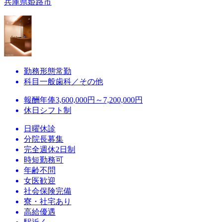
兵庫県姫路市
勤務形態
常勤
科目
一般歯科／その他
報酬
年俸3,600,000円～7,200,000円
休日
シフト制
日曜休診
分院長募集
完全週休2日制
時短勤務可
年齢不問
女医歓迎
社会保険完備
寮・社宅あり
高給優遇