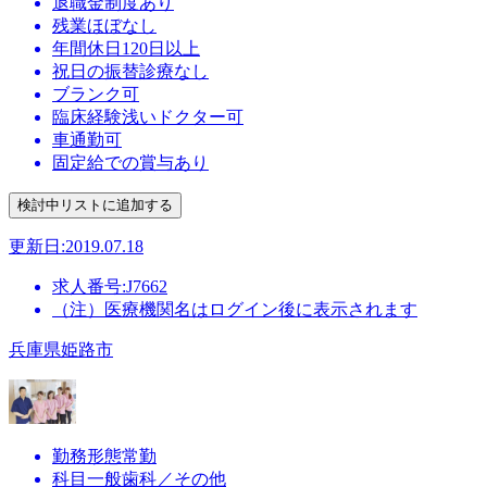
退職金制度あり
残業ほぼなし
年間休日120日以上
祝日の振替診療なし
ブランク可
臨床経験浅いドクター可
車通勤可
固定給での賞与あり
更新日:2019.07.18
求人番号:J7662
（注）医療機関名はログイン後に表示されます
兵庫県姫路市
勤務形態
常勤
科目
一般歯科／その他