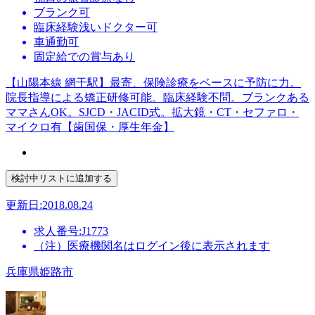
ブランク可
臨床経験浅いドクター可
車通勤可
固定給での賞与あり
【山陽本線 網干駅】最寄、保険診療をベースに予防に力。
院長指導による矯正研修可能。臨床経験不問。ブランクある
ママさんOK。SJCD・JACID式。拡大鏡・CT・セファロ・
マイクロ有【歯国保・厚生年金】
更新日:2018.08.24
求人番号:J1773
（注）医療機関名はログイン後に表示されます
兵庫県姫路市