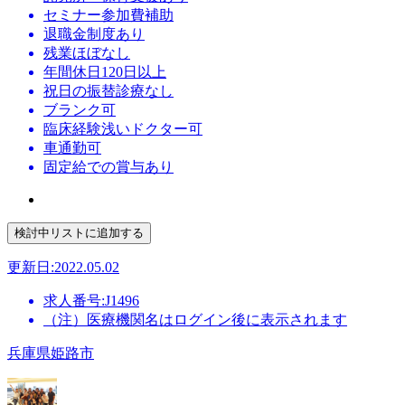
セミナー参加費補助
退職金制度あり
残業ほぼなし
年間休日120日以上
祝日の振替診療なし
ブランク可
臨床経験浅いドクター可
車通勤可
固定給での賞与あり
更新日:2022.05.02
求人番号:J1496
（注）医療機関名はログイン後に表示されます
兵庫県姫路市