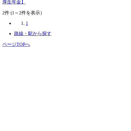
厚生年金】
2
件 (1～2件を表示）
1
路線・駅から探す
ページTOPへ