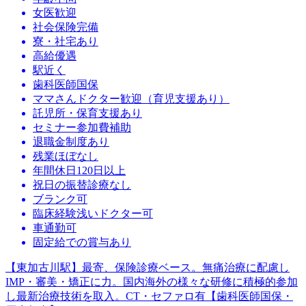
女医歓迎
社会保険完備
寮・社宅あり
高給優遇
駅近く
歯科医師国保
ママさんドクター歓迎（育児支援あり）
託児所・保育支援あり
セミナー参加費補助
退職金制度あり
残業ほぼなし
年間休日120日以上
祝日の振替診療なし
ブランク可
臨床経験浅いドクター可
車通勤可
固定給での賞与あり
【東加古川駅】最寄、保険診療ベース。無痛治療に配慮し
IMP・審美・矯正に力。国内海外の様々な研修に積極的参加
し最新治療技術を取入。CT・セファロ有【歯科医師国保・