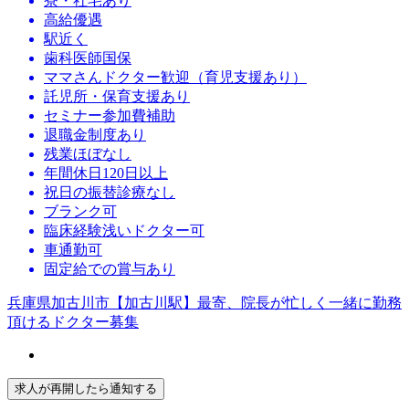
寮・社宅あり
高給優遇
駅近く
歯科医師国保
ママさんドクター歓迎（育児支援あり）
託児所・保育支援あり
セミナー参加費補助
退職金制度あり
残業ほぼなし
年間休日120日以上
祝日の振替診療なし
ブランク可
臨床経験浅いドクター可
車通勤可
固定給での賞与あり
兵庫県加古川市【加古川駅】最寄、院長が忙しく一緒に勤務
頂けるドクター募集