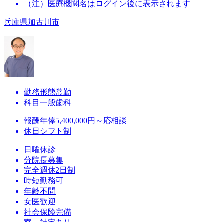
（注）医療機関名はログイン後に表示されます
兵庫県加古川市
勤務形態
常勤
科目
一般歯科
報酬
年俸5,400,000円～応相談
休日
シフト制
日曜休診
分院長募集
完全週休2日制
時短勤務可
年齢不問
女医歓迎
社会保険完備