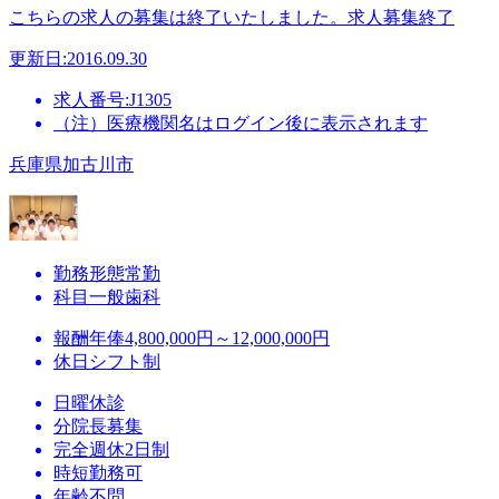
こちらの求人の募集は終了いたしました。
求人募集終了
更新日:2016.09.30
求人番号:J1305
（注）医療機関名はログイン後に表示されます
兵庫県加古川市
勤務形態
常勤
科目
一般歯科
報酬
年俸4,800,000円～12,000,000円
休日
シフト制
日曜休診
分院長募集
完全週休2日制
時短勤務可
年齢不問