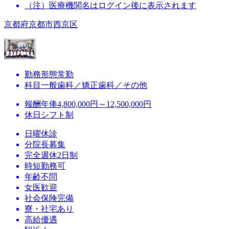
（注）医療機関名はログイン後に表示されます
京都府京都市西京区
勤務形態
常勤
科目
一般歯科／矯正歯科／その他
報酬
年俸4,800,000円～12,500,000円
休日
シフト制
日曜休診
分院長募集
完全週休2日制
時短勤務可
年齢不問
女医歓迎
社会保険完備
寮・社宅あり
高給優遇