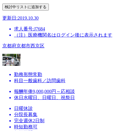
更新日:2019.10.30
求人番号:J7684
（注）医療機関名はログイン後に表示されます
京都府京都市西京区
勤務形態
常勤
科目
一般歯科／訪問歯科
報酬
年俸9,000,000円～応相談
休日
水曜日、日曜日、祝祭日
日曜休診
分院長募集
完全週休2日制
時短勤務可