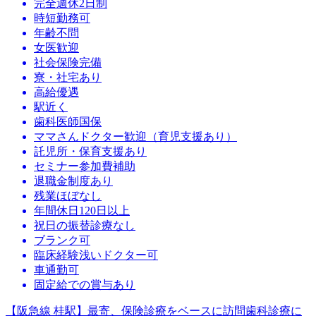
完全週休2日制
時短勤務可
年齢不問
女医歓迎
社会保険完備
寮・社宅あり
高給優遇
駅近く
歯科医師国保
ママさんドクター歓迎（育児支援あり）
託児所・保育支援あり
セミナー参加費補助
退職金制度あり
残業ほぼなし
年間休日120日以上
祝日の振替診療なし
ブランク可
臨床経験浅いドクター可
車通勤可
固定給での賞与あり
【阪急線 桂駅】最寄、保険診療をベースに訪問歯科診療に