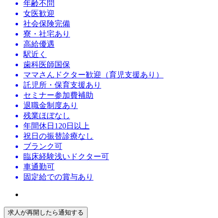
年齢不問
女医歓迎
社会保険完備
寮・社宅あり
高給優遇
駅近く
歯科医師国保
ママさんドクター歓迎（育児支援あり）
託児所・保育支援あり
セミナー参加費補助
退職金制度あり
残業ほぼなし
年間休日120日以上
祝日の振替診療なし
ブランク可
臨床経験浅いドクター可
車通勤可
固定給での賞与あり