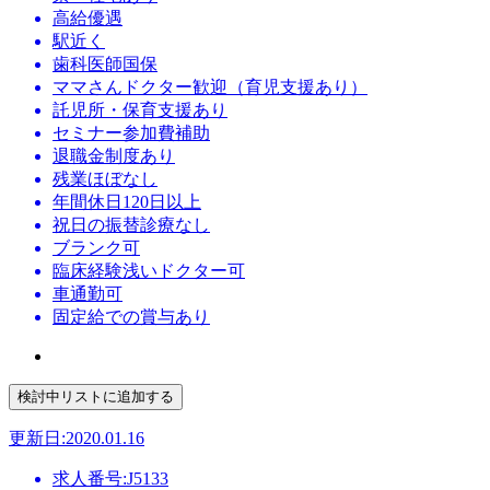
高給優遇
駅近く
歯科医師国保
ママさんドクター歓迎（育児支援あり）
託児所・保育支援あり
セミナー参加費補助
退職金制度あり
残業ほぼなし
年間休日120日以上
祝日の振替診療なし
ブランク可
臨床経験浅いドクター可
車通勤可
固定給での賞与あり
更新日:2020.01.16
求人番号:J5133