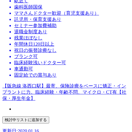
駅近く
歯科医師国保
ママさんドクター歓迎（育児支援あり）
託児所・保育支援あり
セミナー参加費補助
退職金制度あり
残業ほぼなし
年間休日120日以上
祝日の振替診療なし
ブランク可
臨床経験浅いドクター可
車通勤可
固定給での賞与あり
【阪急線 洛西口駅】最寄、保険診療をベースに矯正・イン
プラントに力。臨床経験・年齢不問、マイクロ・CT有【社
保・厚生年金】
更新日:2020.01.16