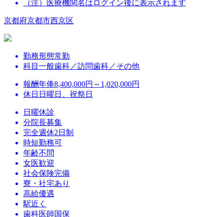
（注）医療機関名はログイン後に表示されます
京都府京都市西京区
勤務形態
常勤
科目
一般歯科／訪問歯科／その他
報酬
年俸8,400,000円～1,020,000円
休日
日曜日、祝祭日
日曜休診
分院長募集
完全週休2日制
時短勤務可
年齢不問
女医歓迎
社会保険完備
寮・社宅あり
高給優遇
駅近く
歯科医師国保