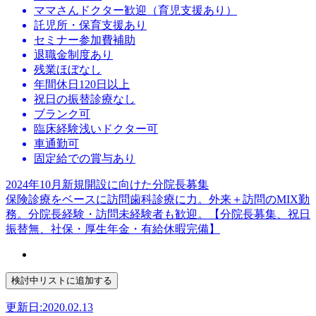
ママさんドクター歓迎（育児支援あり）
託児所・保育支援あり
セミナー参加費補助
退職金制度あり
残業ほぼなし
年間休日120日以上
祝日の振替診療なし
ブランク可
臨床経験浅いドクター可
車通勤可
固定給での賞与あり
2024年10月新規開設に向けた分院長募集
保険診療をベースに訪問歯科診療に力。外来＋訪問のMIX勤
務。分院長経験・訪問未経験者も歓迎。【分院長募集、祝日
振替無、社保・厚生年金・有給休暇完備】
更新日:2020.02.13