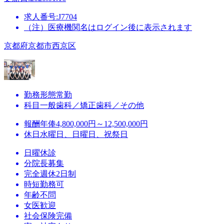
求人番号:J7704
（注）医療機関名はログイン後に表示されます
京都府京都市西京区
勤務形態
常勤
科目
一般歯科／矯正歯科／その他
報酬
年俸4,800,000円～12,500,000円
休日
水曜日、日曜日、祝祭日
日曜休診
分院長募集
完全週休2日制
時短勤務可
年齢不問
女医歓迎
社会保険完備