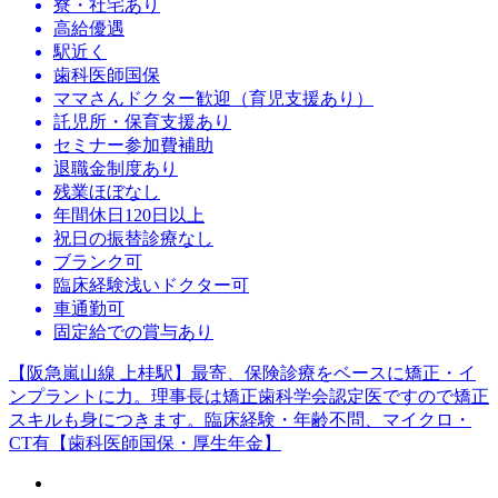
寮・社宅あり
高給優遇
駅近く
歯科医師国保
ママさんドクター歓迎（育児支援あり）
託児所・保育支援あり
セミナー参加費補助
退職金制度あり
残業ほぼなし
年間休日120日以上
祝日の振替診療なし
ブランク可
臨床経験浅いドクター可
車通勤可
固定給での賞与あり
【阪急嵐山線 上桂駅】最寄、保険診療をベースに矯正・イ
ンプラントに力。理事長は矯正歯科学会認定医ですので矯正
スキルも身につきます。臨床経験・年齢不問、マイクロ・
CT有【歯科医師国保・厚生年金】