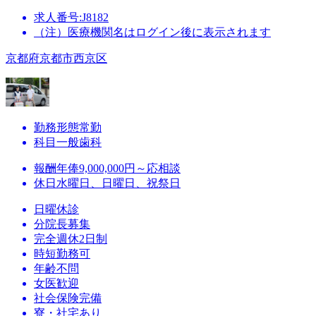
求人番号:J8182
（注）医療機関名はログイン後に表示されます
京都府京都市西京区
勤務形態
常勤
科目
一般歯科
報酬
年俸9,000,000円～応相談
休日
水曜日、日曜日、祝祭日
日曜休診
分院長募集
完全週休2日制
時短勤務可
年齢不問
女医歓迎
社会保険完備
寮・社宅あり