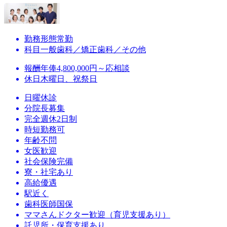
勤務形態
常勤
科目
一般歯科／矯正歯科／その他
報酬
年俸4,800,000円～応相談
休日
木曜日、祝祭日
日曜休診
分院長募集
完全週休2日制
時短勤務可
年齢不問
女医歓迎
社会保険完備
寮・社宅あり
高給優遇
駅近く
歯科医師国保
ママさんドクター歓迎（育児支援あり）
託児所・保育支援あり