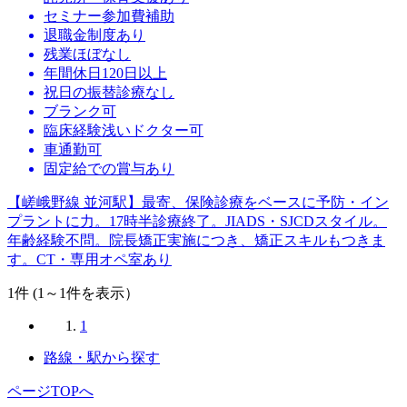
セミナー参加費補助
退職金制度あり
残業ほぼなし
年間休日120日以上
祝日の振替診療なし
ブランク可
臨床経験浅いドクター可
車通勤可
固定給での賞与あり
【嵯峨野線 並河駅】最寄、保険診療をベースに予防・イン
プラントに力。17時半診療終了。JIADS・SJCDスタイル。
年齢経験不問。院長矯正実施につき、矯正スキルもつきま
す。CT・専用オペ室あり
1
件 (1～1件を表示）
1
路線・駅から探す
ページTOPへ