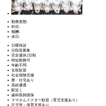
勤務形態
-
科目
-
報酬
-
休日
-
日曜休診
分院長募集
完全週休2日制
時短勤務可
年齢不問
女医歓迎
社会保険完備
寮・社宅あり
高給優遇
駅近く
歯科医師国保
ママさんドクター歓迎（育児支援あり）
託児所・保育支援あり