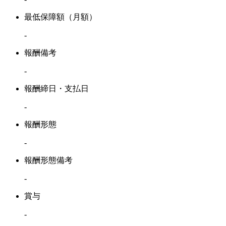
最低保障額（月額）
-
報酬備考
-
報酬締日・支払日
-
報酬形態
-
報酬形態備考
-
賞与
-