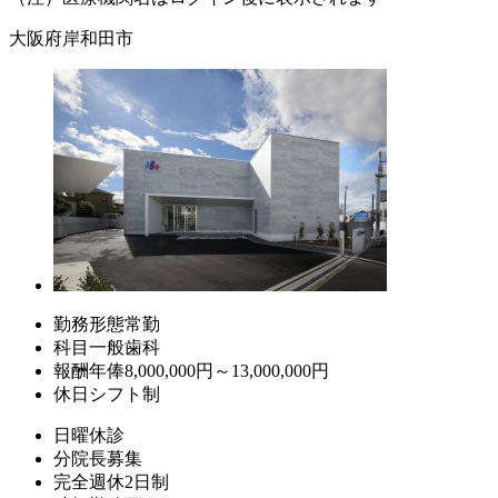
大阪府岸和田市
勤務形態
常勤
科目
一般歯科
報酬
年俸8,000,000円～13,000,000円
休日
シフト制
日曜休診
分院長募集
完全週休2日制