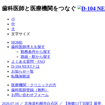
歯科医師と医療機関をつなぐ
小
中
大
文字サイズ
HOME
歯科医師求人を探す
勤務条件から探す
路線・駅から探す
よくある質問・FAQ
D-104 NEXTとは
お知らせ一覧
転職体験談
医療機関・クリニックの方
歯科医師登録（無料）
お問い合わせフォーム
2026.07.16 ／ 北海道札幌市白石区 ／ 【南郷13