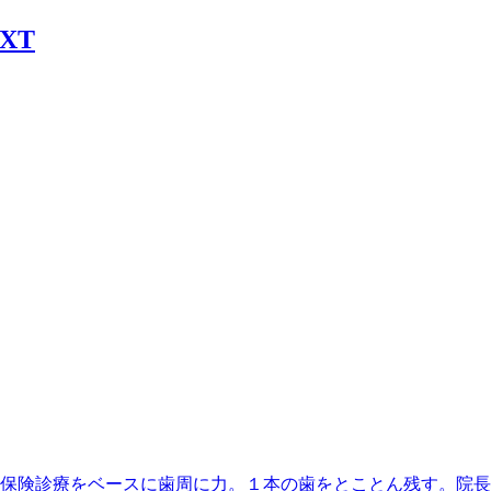
丁目駅】最寄、保険診療をベースに歯周に力。１本の歯をとことん残す