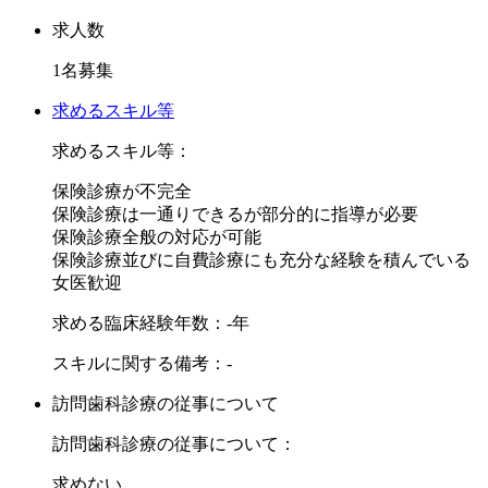
す！
矯正の経験が無くこれから学びたいという先生も、複数の認
求人数
定矯正医がしっかり指導しますのでご安心ください！
1名募集
【3】社宅あり！引っ越し代も負担いたします！
求めるスキル等
社宅をご用意しております。
求めるスキル等：
また、県外からお引越しされる先生の引っ越し代は法人が負
保険診療が不完全
担します。
保険診療は一通りできるが部分的に指導が必要
-------------------------------------------------------------------------
保険診療全般の対応が可能
また、天神駅徒歩5分の好立地ですので、帰りにお買い物、
保険診療並びに自費診療にも充分な経験を積んでいる
お昼ご飯にランチ等も可能な環境です♪
女医歓迎
プライベートも充実させながら働いていただけるクリニック
求める臨床経験年数：-年
です。
スキルに関する備考：-
日本一の歯科矯正クリニックに成長すべく、ぜひともお力添
訪問歯科診療の従事について
えください。
ご応募、お待ちしております！
訪問歯科診療の従事について：
求めない