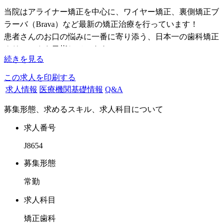
当院はアライナー矯正を中心に、ワイヤー矯正、裏側矯正ブ
ラーバ（Brava）など最新の矯正治療を行っています！
患者さんのお口の悩みに一番に寄り添う、日本一の歯科矯正
クリニックを目指しています！
続きを見る
当院の特徴と働くメリットは…
この求人を印刷する
------------------------------------------------------------------------------
求人情報
医療機関基礎情報
Q&A
【１】月給80～150万円
募集形態、求めるスキル、求人科目について
月給は先生のスキル・ご経験に応じ、柔軟にご相談の上、決
定いたします！
求人番号
経験が浅い・ブランクがある先生も大歓迎です！
J8654
矯正にチャレンジしたいという先生、矯正のスキルをもっと
伸ばしたいという先生、ぜひご応募ください！
募集形態
常勤
【2】矯正の症例経験を積んでいただけます！
当グループには新規来院患者様は100人/月を超える医院もあ
求人科目
り、矯正の経験を今後積んでいきたい先生に最適な環境で
矯正歯科