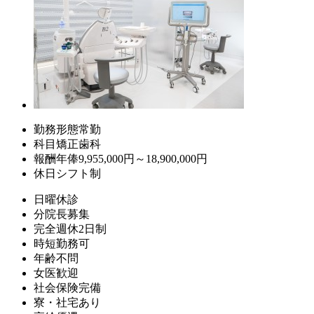
勤務形態
常勤
科目
矯正歯科
報酬
年俸9,955,000円～18,900,000円
休日
シフト制
日曜休診
分院長募集
完全週休2日制
時短勤務可
年齢不問
女医歓迎
社会保険完備
寮・社宅あり