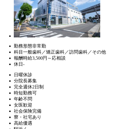
勤務形態
非常勤
科目
一般歯科／矯正歯科／訪問歯科／その他
報酬
時給3,500円～応相談
休日
-
日曜休診
分院長募集
完全週休2日制
時短勤務可
年齢不問
女医歓迎
社会保険完備
寮・社宅あり
高給優遇