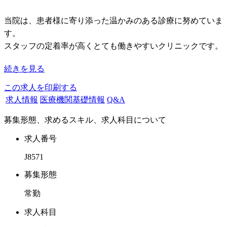
当院は、患者様に寄り添った温かみのある診療に努めていま
す。
スタッフの定着率が高くとても働きやすいクリニックです。
続きを見る
この度、患者様増によるユニット増設のため、ドクター募集
となります。
この求人を印刷する
一通り対応可能な経験あるドクターを優遇しておりますが、
求人情報
医療機関基礎情報
Q&A
研修明け・経験の浅いドクターも歓迎致します！
募集形態、求めるスキル、求人科目について
週休3日【年間休日150日！】での募集となりますが、ご希望
求人番号
により週休2日も可能です。
J8571
＋自費歩合【30％！】も付きますので、やりがいもUP！し
っかり稼げます
募集形態
常勤
年間休日120日以上・社保完備・有給消化100％と勤務しやす
い環境も整っています。
求人科目
勤務体制や詳細な給与に関しては直接お話させていただき、