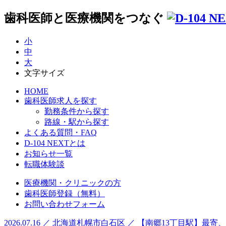
歯科医師と医療機関をつなぐ
小
中
大
文字サイズ
HOME
歯科医師求人を探す
勤務条件から探す
路線・駅から探す
よくある質問・FAQ
D-104 NEXTとは
お知らせ一覧
転職体験談
医療機関・クリニックの方
歯科医師登録（無料）
お問い合わせフォーム
2026.07.16 ／ 北海道札幌市白石区 ／ 【南郷13