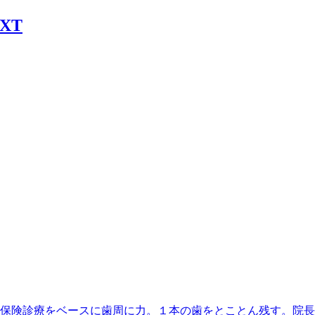
丁目駅】最寄、保険診療をベースに歯周に力。１本の歯をとことん残す