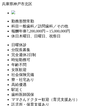
兵庫県神戸市北区
勤務形態
常勤
科目
一般歯科／訪問歯科／その他
報酬
年俸7,200,000円～15,000,000円
休日
木曜日、日曜日、祝祭日
日曜休診
分院長募集
完全週休2日制
時短勤務可
年齢不問
女医歓迎
社会保険完備
寮・社宅あり
高給優遇
駅近く
歯科医師国保
ママさんドクター歓迎（育児支援あり）
託児所・保育支援あり