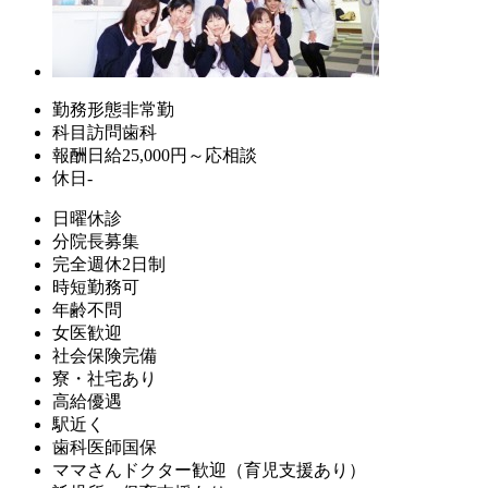
勤務形態
非常勤
科目
訪問歯科
報酬
日給25,000円～応相談
休日
-
日曜休診
分院長募集
完全週休2日制
時短勤務可
年齢不問
女医歓迎
社会保険完備
寮・社宅あり
高給優遇
駅近く
歯科医師国保
ママさんドクター歓迎（育児支援あり）