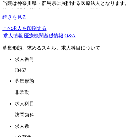
当院は神奈川県・群馬県に展開する医療法人となります。
特に訪問歯科診療に力を入れているのが特徴の一つとなりま
続きを見る
す。
この求人を印刷する
近況は外来の充実を図り力を入れておりますので、求めるド
求人情報
医療機関基礎情報
Q&A
クター像ですが、外来については月曜日から日曜日まで、訪
募集形態、求めるスキル、求人科目について
問については月曜日から土曜日まで、ご対応いただけるドク
ターで曜日・日数は相談可能です。
求人番号
駅からは徒歩5分圏内でございますので、アクセスも良好で
J8467
ございます。
募集形態
外来とのMIX勤務も可能です。勤務割合は外来3日に対し、
非常勤
訪問2日で勤務が可能です。外来は木曜以外ドクター2名での
診療になり、
求人科目
1日あたり20名くらいの配当になります。院内は衛生士2名・
訪問歯科
助手1名おりますので、診療補助やスケーリングなど任せて
OKです。
求人数