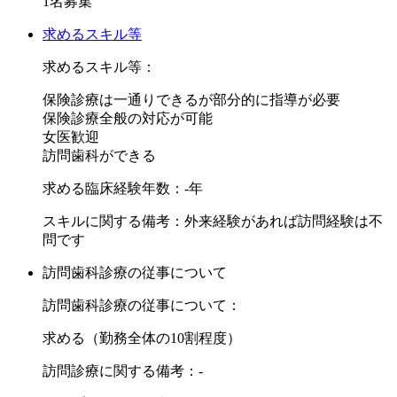
1名募集
訪問診療は衛生士さん・助手さんとともに3人一組で行い、
運転は助手さんに行っていただきますので、診療に集中でき
求めるスキル等
る環境でございます。
求めるスキル等：
保険診療は一通りできるが部分的に指導が必要
紹介実績ある医療機関となります。
保険診療全般の対応が可能
ご興味をお持ちいただけましたら、D-104 NEXTまでお問い
女医歓迎
合わせくださいませ。
訪問歯科ができる
求める臨床経験年数：-年
スキルに関する備考：外来経験があれば訪問経験は不
問です
訪問歯科診療の従事について
訪問歯科診療の従事について：
求める（勤務全体の10割程度）
訪問診療に関する備考：-