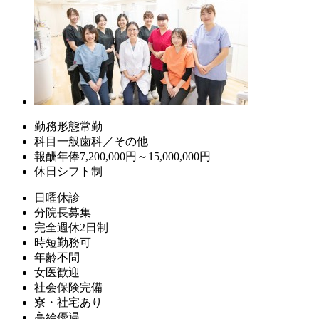
勤務形態
常勤
科目
一般歯科／その他
報酬
年俸7,200,000円～15,000,000円
休日
シフト制
日曜休診
分院長募集
完全週休2日制
時短勤務可
年齢不問
女医歓迎
社会保険完備
寮・社宅あり
高給優遇