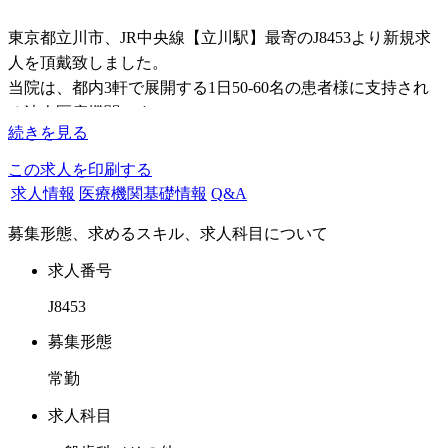
東京都立川市、JR中央線【立川駅】最寄のJ8453より新規求
人を頂戴致しました。
当院は、都内3軒で展開する1日50-60名の患者様に支持され
る法人医療機関です。
続きを見る
患者さんには丁寧にヒアリングをおこない、ご希望に沿った
この求人を印刷する
お一人お一人の為の治療を提供。
求人情報
医療機関基礎情報
Q&A
ご自身のペースで診療が出来ますので、時間に追われること
募集形態、求めるスキル、求人科目について
なく無理のないしっかりとして治療を行っていけます。
求人番号
保険診療をベースとして、都度自費のご提案となります。
J8453
自費はインプラント・補綴・義歯・ホワイトニングの症例多
数。今後インビザラインも導入予定。
募集形態
提案すれば比較的自費をお選びいただける環境ですので、自
常勤
費の経験を伸ばしたいドクターにはうってつけです。
保険診療メインにご対応頂く形も可能です。
求人科目