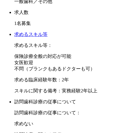
一般歯科／その他
経験の浅いドクターには丁寧にご指導いたします。
医院主導の勉強会は御座いませんが、希望する講習会への費
求人数
用補助あり。
1名募集
勉強できる環境も整備しております。
求めるスキル等
アットホームでスタッフ仲も良く、長くご勤務頂ける環境で
求めるスキル等：
す。
保険診療全般の対応が可能
ご興味をお持ちいただけましたら、D-104 NEXTまでお問い
女医歓迎
合わせくださいませ。
不問（ブランクもあるドクターも可）
求める臨床経験年数：2年
スキルに関する備考：実務経験2年以上
訪問歯科診療の従事について
訪問歯科診療の従事について：
求めない