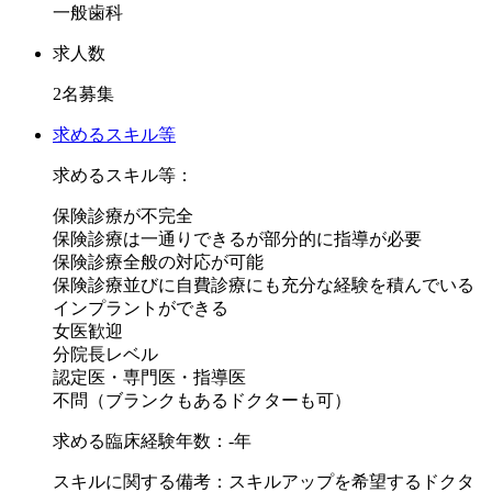
一般歯科
り、80名以上の患者を診察しています。
これらに関して教育用の資料も充実しているため、「見学だ
求人数
け」や「見て盗め」というスタンスではなく、基礎からしっ
2名募集
かり学ぶことができます。
求めるスキル等
当院の治療の半数は自費診療ですが、保険診療の患者も半数
求めるスキル等：
いらっしゃいます。
保険診療が不完全
入職開始から自費診療を行うことが難しい場合、まずは１歯
保険診療は一通りできるが部分的に指導が必要
単位の保険診療を行い、やがては１口腔単位ないしは全顎的
保険診療全般の対応が可能
な症例を経験した後に、自費治療を行うことも可能です。
保険診療並びに自費診療にも充分な経験を積んでいる
インプラントができる
※研修卒業１～２年目の場合は院長や専門ドクターの傍で診
女医歓迎
療を学んで、ひととおり出来るようになってから徐々に患者
分院長レベル
認定医・専門医・指導医
さんの診療をしてもらいます。
不問（ブランクもあるドクターも可）
給与は所定の規定から実力に応じて給料アップしますので、
求める臨床経験年数：-年
院長の気持ちや感覚で昇給・減給するわけではございません
スキルに関する備考：スキルアップを希望するドクタ
ので、ご安心下さい。