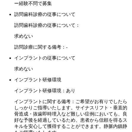
ー経験不問で募集
セミナー参加費は半額～全額支給します(当院提携の若手ド
訪問歯科診療の従事について
クター向けのセミナーもあります)。
安心して成長できる環境を整えますので一緒にスキルアップ
訪問歯科診療の従事について：
していきましょう！
求めない
また、女性ドクターの指導経験もあるため、女性独自のライ
訪問診療に関する備考：-
フステージに併せて勤務することも可能です。
インプラントの従事について
週1からでも勤務可能ですので、専門スキルを学んだり、保
険診療でコツコツ勤務することも可能です。
求めない
インプラント研修環境
当院では従業員同士で定期的なイベントも開催しております
ので、ご興味のある方は公式Instagram等もご覧ください。
インプラント研修環境：あり
インプラントに関する備考：ご希望がお有りでしたら
まずはお気軽に見学にお越し下さい！
しっかりご指導いたします。サイナスリフト・垂直的
ご応募をお待ちしております!!
骨造成・抜歯即時埋入など難しい症例においても、良
好な予後を経過しているため、患者から信頼を得るス
キルを安心して獲得することができます。静脈内鎮静