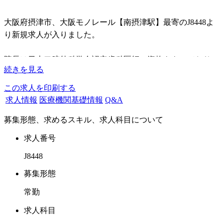
大阪府摂津市、大阪モノレール【南摂津駅】最寄のJ8448よ
り新規求人が入りました。
院長は日本口腔外科学会認定歯科医師の資格をもっており、
続きを見る
大学病院時代に臨床研修医の教育・指導を行っておりまし
た。
この求人を印刷する
難しい埋伏智歯抜歯症例でも完全サポートします。
求人情報
医療機関基礎情報
Q&A
そして、インプラント治療はもちろん、サイナスリフト症
募集形態、求めるスキル、求人科目について
例・垂直的骨造成症例・抜歯即時埋入など難しい症例におい
ても、良好な予後を経過しているため、安心して患者から信
求人番号
頼を得るスキルを獲得することができます。
J8448
また、院長自ら静脈内鎮静を施術しているため、点滴に関す
る技術も習得することができます。
募集形態
常勤
さらに、院長は一般開業医にて矯正治療を学んだ経験があ
り、マルチブラケット治療、マウスピース矯正(インビザラ
求人科目
イン)、小児矯正治療(MRC)を普段の臨床に取り組んでお