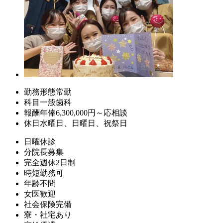
勤務形態
常勤
科目
一般歯科
報酬
年俸6,300,000円～応相談
休日
水曜日、日曜日、祝祭日
日曜休診
分院長募集
完全週休2日制
時短勤務可
年齢不問
女医歓迎
社会保険完備
寮・社宅あり