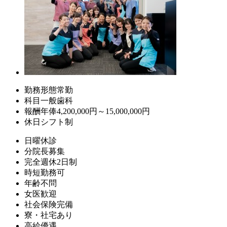
勤務形態
常勤
科目
一般歯科
報酬
年俸4,200,000円～15,000,000円
休日
シフト制
日曜休診
分院長募集
完全週休2日制
時短勤務可
年齢不問
女医歓迎
社会保険完備
寮・社宅あり
高給優遇