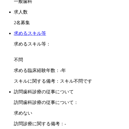
一般歯科
外部講習会への参加に関しては法人が必要と認めるものであ
れば全額支給致します。
求人数
昨年もセミナーへの交通費を含め多数全額支給しています。
2名募集
求めるドクター像は勉強熱心で、偏らないオールラウンドな
求めるスキル等
歯科医師になりたい人を募集しています。
求めるスキル等：
院内外勉強会やカンファレンス、最新の設備が勤務医のレベ
ルアップを心強くサポートします。
不問
求める臨床経験年数：-年
スキルに関する備考：スキル不問です
訪問歯科診療の従事について
訪問歯科診療の従事について：
求めない
訪問診療に関する備考：-