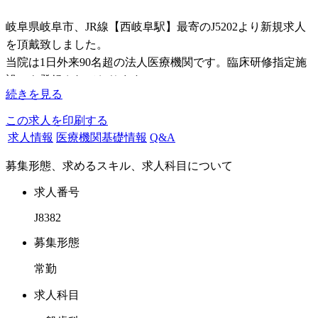
岐阜県岐阜市、JR線【西岐阜駅】最寄のJ5202より新規求人
を頂戴致しました。
当院は1日外来90名超の法人医療機関です。臨床研修指定施
設にも登録されております。
続きを見る
この度当院では患者様が増えてチェアを増設予定に伴い、ド
クターの募集を開始致しました。
この求人を印刷する
求人情報
医療機関基礎情報
Q&A
医院は何かに偏らない、質の高い総合治療を大切にしていま
募集形態、求めるスキル、求人科目について
す。
歯科医師として成長できる場がここにはあります。
求人番号
勉強熱心な歯科医師たちによるチーム医療、カンファレン
J8382
ス、CT・レーザーをはじめ最新の設備、院内・院外の勉強
会（費用は医院持ち）。
募集形態
ただし、診療室は笑いのたえない活気にあふれた毎日。
常勤
モットーは仕事は楽しく一生懸命に！
求人科目
新卒から既卒まで応募可能です。