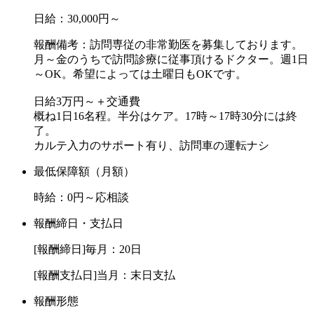
日給：30,000円～
報酬備考：訪問専従の非常勤医を募集しております。
月～金のうちで訪問診療に従事頂けるドクター。週1日
～OK。希望によっては土曜日もOKです。
日給3万円～＋交通費
概ね1日16名程。半分はケア。17時～17時30分には終
了。
カルテ入力のサポート有り、訪問車の運転ナシ
最低保障額（月額）
時給：0円～応相談
報酬締日・支払日
[報酬締日]毎月：20日
[報酬支払日]当月：末日支払
報酬形態