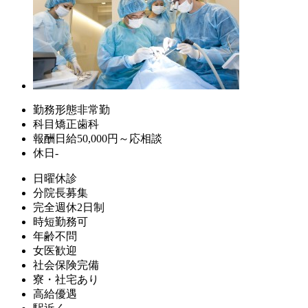
勤務形態
非常勤
科目
矯正歯科
報酬
日給50,000円～応相談
休日
-
日曜休診
分院長募集
完全週休2日制
時短勤務可
年齢不問
女医歓迎
社会保険完備
寮・社宅あり
高給優遇