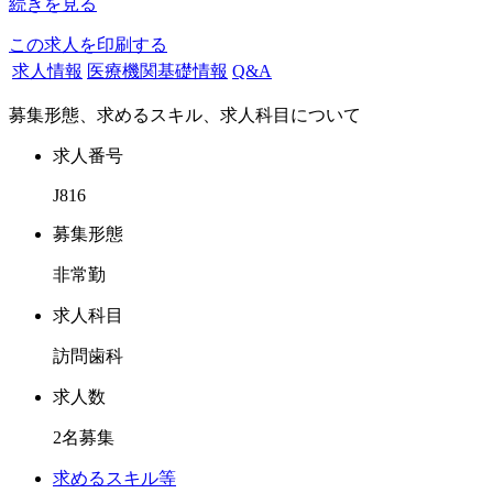
続きを見る
訪問診療に力を入れた診療を行っており、週1日から勤務可
能です。曜日は応相談。
この求人を印刷する
カルテ入力は専任のスタッフがおりますので、診療後のカル
求人情報
医療機関基礎情報
Q&A
テ打ちはなく
募集形態、求めるスキル、求人科目について
診療にのみ集中いただける環境です。
求人番号
経験の浅いドクター、訪問未経験者も歓迎。
J816
ご興味をお持ちのドクターからのお問い合わせをお待ちして
募集形態
おります。
非常勤
求人科目
訪問歯科
求人数
2名募集
求めるスキル等