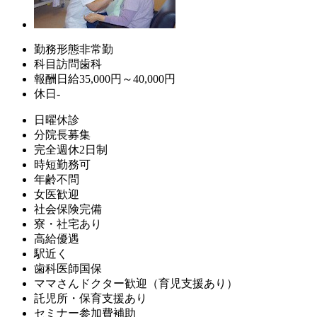
勤務形態
非常勤
科目
訪問歯科
報酬
日給35,000円～40,000円
休日
-
日曜休診
分院長募集
完全週休2日制
時短勤務可
年齢不問
女医歓迎
社会保険完備
寮・社宅あり
高給優遇
駅近く
歯科医師国保
ママさんドクター歓迎（育児支援あり）
託児所・保育支援あり
セミナー参加費補助