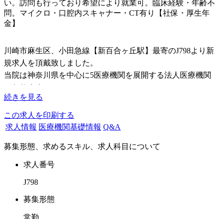
い。訪問も行っており希望により就業可。臨床経験・年齢不
問。マイクロ・口腔内スキャナー・CT有り【社保・厚生年
金】
川崎市麻生区、小田急線【新百合ヶ丘駅】最寄のJ798より新
規求人を頂戴致しました。
当院は神奈川県を中心に5医療機関を展開する法人医療機関
となります。
続きを見る
この度は1日外来100名超の当該医院よりドクター募集を開始
致しました。
この求人を印刷する
求人情報
医療機関基礎情報
Q&A
求めるドクター像は共に学び、共に成長できる人材を求めて
募集形態、求めるスキル、求人科目について
おります。
年2回の全体研修会をはじめ、毎月各部会による研修会を開
求人番号
催してベーシックな知識・技術から最新技術まで幅広く勉強
J798
し、常に学術・技術の研鑚に力を入れています。
また、新卒者を対象にガイドラインを設定し、スムーズに臨
募集形態
床に入れるような独自の教育システムを導入しているので、
常勤