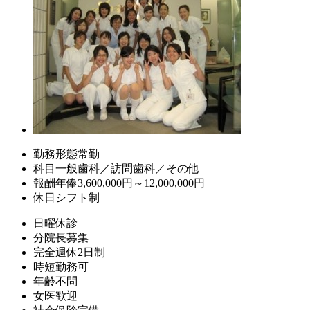
勤務形態
常勤
科目
一般歯科／訪問歯科／その他
報酬
年俸3,600,000円～12,000,000円
休日
シフト制
日曜休診
分院長募集
完全週休2日制
時短勤務可
年齢不問
女医歓迎