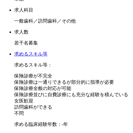
より高い知識と技術の習得が可能です。
これも、すべての患者によりよい歯科医療を提供するための
求人科目
法人の一貫した理念にもとづくものです。
一般歯科／訪問歯科／その他
当法人では、ドクター一人ひとりの技術力、知識力、人間
求人数
力、チーム力を限りなく高める人材教育に力を入れ、
若干名募集
これまでの歯科医師臨床研修施設としての機能を高め、より
充実した研修指導体制を整え、
求めるスキル等
平成24年度より協力型から管理型研修施設へ移行することに
求めるスキル等：
なりました。
保険診療が不完全
保険診療は一通りできるが部分的に指導が必要
求めるドクター像ですが、患者を第一に考えた歯科医療を提
保険診療全般の対応が可能
供すべく、従事して頂ける方をお待ちしております。
保険診療並びに自費診療にも充分な経験を積んでいる
お問合せはドクター104までお待ちしております。
女医歓迎
訪問歯科ができる
不問
求める臨床経験年数：-年