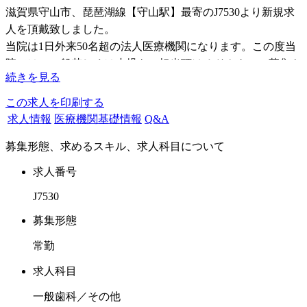
滋賀県守山市、琵琶湖線【守山駅】最寄のJ7530より新規求
人を頂戴致しました。
当院は1日外来50名超の法人医療機関になります。この度当
院では、一般若しくは小児をご担当頂けるドクターの募集を
続きを見る
開始致しました。
この求人を印刷する
所属ドクターは現在2名となりまして、ご夫婦で臨床を行っ
求人情報
医療機関基礎情報
Q&A
ております。
募集形態、求めるスキル、求人科目について
旦那様である院長は主に一般歯科診療をご担当され、口腔外
科に身を置いて参りました。奥様である副院長は小児歯科学
求人番号
会認定専門医を取得されておりまして、県内でのホルダーが
J7530
数少ない事もあり、お子様をお持ちの親御様に支持されてお
ります。お子様から入りご家族のホームドクターのイメージ
募集形態
となります。
常勤
求めるドクター像ですが、素直で勉強好きな方でチャレンジ
求人科目
精神があり、非喫煙者の先生をイメージしております。
一般歯科／その他
診療に対する姿勢ですが、丁寧に診察、しっかり説明。そし