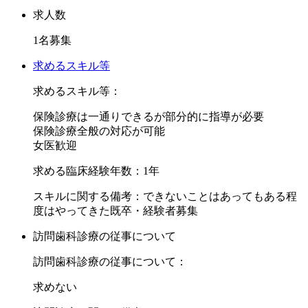
て、お待たせしない事に心がけております。
求人数
「できるだけ削らない、治療が終わってもまた悪くならない
1名募集
ように」がポリシーです。
求めるスキル等
この度、託児サービスの導入を決定致しまして、家事・育児
求めるスキル等：
と両立しながら働ける環境を整えています。
保険診療は一通りできるが部分的に指導が必要
子育てをしながら働きたい。そんな方にとっては最適な環境
保険診療全般の対応が可能
だと思います。
女医歓迎
沢山のご応募をお待ちしております。
求める臨床経験年数：1年
スキルに関する備考：できないことはあってもある程
度はやってきた既卒・経験者募集
訪問歯科診療の従事について
訪問歯科診療の従事について：
求めない