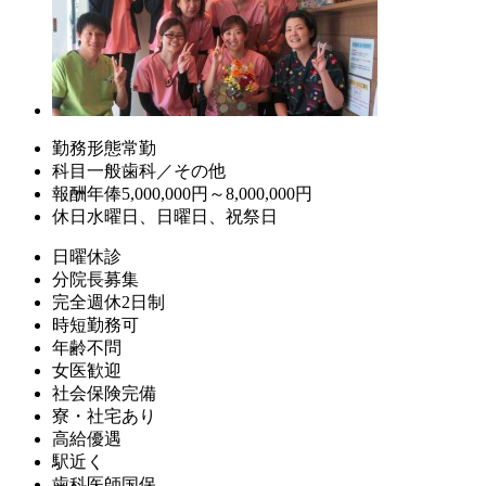
勤務形態
常勤
科目
一般歯科／その他
報酬
年俸5,000,000円～8,000,000円
休日
水曜日、日曜日、祝祭日
日曜休診
分院長募集
完全週休2日制
時短勤務可
年齢不問
女医歓迎
社会保険完備
寮・社宅あり
高給優遇
駅近く
歯科医師国保