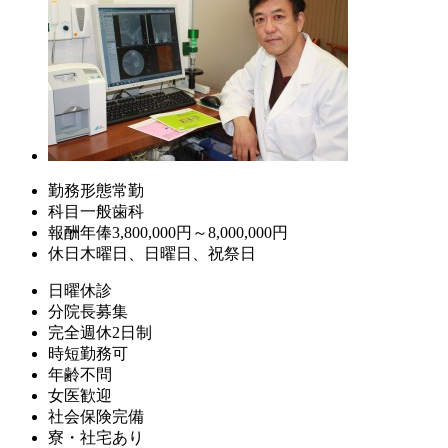
勤務形態
常勤
科目
一般歯科
報酬
年俸3,800,000円～8,000,000円
休日
木曜日、日曜日、祝祭日
日曜休診
分院長募集
完全週休2日制
時短勤務可
年齢不問
女医歓迎
社会保険完備
寮・社宅あり