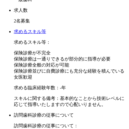
歯科医院づくりを目指し、ドクター，スタッフ、そして患者
さんにとって最もストレスの少ない 通い続けられる、勤務
求人数
し続けられる歯科医院を目指しています。
2名募集
特化した技術を誇るよりも 治療の必要のない口腔内の健康
求めるスキル等
を維持できるように患者さんに寄り添い続ける医院でありた
求めるスキル等：
いと思います。その思いに共感、目指せるドクターを希望し
保険診療が不完全
ます。
保険診療は一通りできるが部分的に指導が必要
理念に共感頂けるドクターからのご応募をお待ちしておりま
保険診療全般の対応が可能
す。
保険診療並びに自費診療にも充分な経験を積んでいる
女医歓迎
求める臨床経験年数：-年
スキルに関する備考：基本的なことから技術レベルに
応じて指導いたしますので心配いりません。
訪問歯科診療の従事について
訪問歯科診療の従事について：