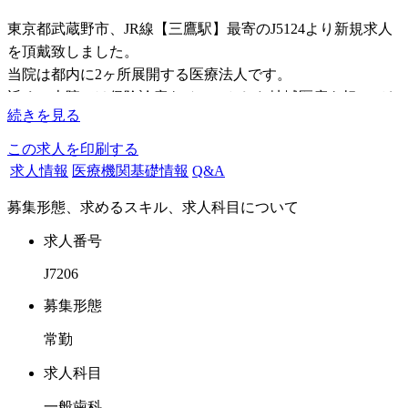
東京都武蔵野市、JR線【三鷹駅】最寄のJ5124より新規求人
を頂戴致しました。
当院は都内に2ヶ所展開する医療法人です。
近くの本院では保険診療をベースとした地域医療を担ってお
続きを見る
りますが、この度の募集医院では予防をベースとして自由診
療メインの医院での募集となります。
この求人を印刷する
求人情報
医療機関基礎情報
Q&A
当院長は保険診療の枠内では、どうしても患者さんの幸せに
募集形態、求めるスキル、求人科目について
繋がる事が見いだせず、保険を使った最低限度の治療を行う
施設は残しつつ、本当に自分が行いたかった、予防に力を入
求人番号
れた自由診療型の医院の開設至りました。
J7206
一般歯科はもちろんの事、矯正は専門医が中心となり、イン
募集形態
プラントでは院長はICOI専門医、指導医ですが、リスクの
常勤
高いOPEは技術力のより高い専門医に依頼しています。
求人科目
地域における最も信頼される予防メインテナンスに特化した
一般歯科