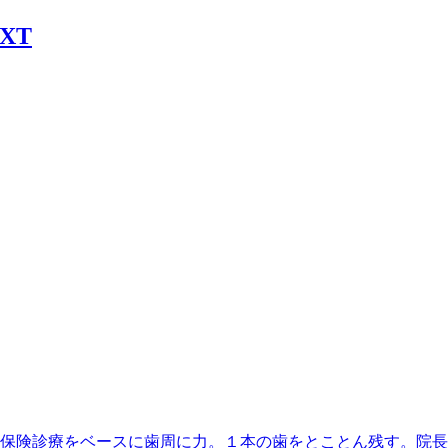
丁目駅】最寄、保険診療をベースに歯周に力。１本の歯をとことん残す