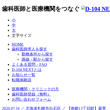
歯科医師と医療機関をつなぐ
小
中
大
文字サイズ
HOME
歯科医師求人を探す
勤務条件から探す
路線・駅から探す
よくある質問・FAQ
D-104 NEXTとは
お知らせ一覧
転職体験談
医療機関・クリニックの方
歯科医師登録（無料）
お問い合わせフォーム
2026.07.16 ／ 北海道札幌市白石区 ／ 【南郷13