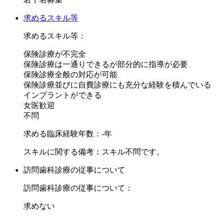
若手の先生方は、学んだことを翌日の診療に活かし、経験豊
富な先輩Drからフィードバックをもらえる環境を提供！
求めるスキル等
これまで研鑽を積んでこられた先生には、どんどん診療をお
求めるスキル等：
任せいたします！
保険診療が不完全
保険診療は一通りできるが部分的に指導が必要
また、所属ドクターにはそれぞれ得意分野を付けてもらいた
保険診療全般の対応が可能
いので、外部講習会費用の支援もさせて頂いております。
保険診療並びに自費診療にも充分な経験を積んでいる
大学との提携により認定医・専門医(歯周病・インプラント)
インプラントができる
及び歯学博士を取得可能です。
女医歓迎
勉強会費用補助もあります。
不問
求める臨床経験年数：-年
設備面は最新医療機器を導入し、いろんな領域で高度な治療
スキルに関する備考：スキル不問です。
ができます。CT、専用手術室、手術専用ライト、マイクロ
スコープ2台（カールツァイス製最高位機種、垂直加圧）、
訪問歯科診療の従事について
口腔内スキャナー（iTero）、ニッケルチタンファイル、口
訪問歯科診療の従事について：
腔内カメラ、口腔外バキューム等々が御座います。
これらの設備は先生方が自由に使ってください。
求めない