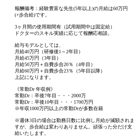
以上で御座いますが、多くのお問合せをお待ちしておりま
報酬備考：経験豊富な先生(5年以上)の月給は60万円
す。
(+歩合給)です。
総勢125名の医療法人で、それぞれが専業に集中していま
3ヶ月間の使用期間有（試用期間中は固定給）
す。
ドクターのスキル実績に応じて報酬応相談。
アシスタントは50名在籍しているので、診療に集中できる環
境を提供致します。
給与モデルとしては、
たくさんのお問合せをお待ちしております。
月給40万円（研修後1～2年目）
月給45万円（3年目）
月給50万円＋自費歩合20％（4年目）
月給60万円＋自費歩合23％（5年目以降）
上記になります。
《常勤Dr 年収例》
常勤Dr：卒後7年目・・・2000万
常勤Dr：卒後10年目・・・1700万円
※年収1000万円以上の常勤Drが多数在籍
※週休3日の場合は勤務日数に比例し月給が減額されま
すが、歩合給は変わりありません。頑張った分だけ支
給いたします。