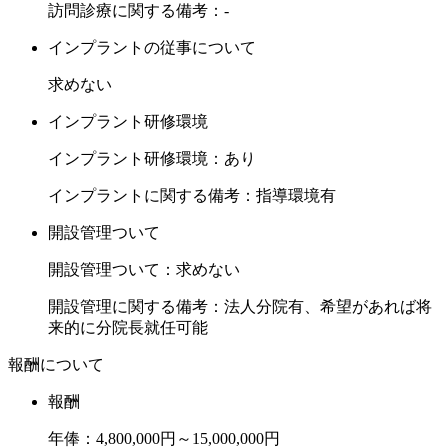
訪問診療に関する備考：-
医院では妊娠・出産に伴う女医の先生向けとして臨床復帰で
きるプログラムも用意しており、ブランク明けのドクターも
インプラントの従事について
勤務しやすく対応しております。
求めない
現在も当院で産休・育休を取得後に復帰した3名の女性ドク
ターなど、年齢やライフステージも様々です。
インプラント研修環境
若手も多く、切磋琢磨出来る環境です。最新設備やスタッフ
インプラント研修環境：あり
が充実しているだけでなく、様々なドクターが相談に乗って
くれるため、長く安定して働いて頂けます。
インプラントに関する備考：指導環境有
開設管理ついて
また、医院運営とマーケティングを融合させた独自のノウハ
ウがあります。
開設管理ついて：求めない
開業を目指すドクターには、このノウハウを惜しみなく提供
開設管理に関する備考：法人分院有、希望があれば将
いたします。また、独自の開業支援プログラムも用意してお
来的に分院長就任可能
ります。
契約期間満了後、開業の成功ための開業立地選定（未公開物
報酬について
件）・マーケティング・財務・人事・SEO対策・宣伝広告
報酬
等、経営戦略のノウハウ提供等、全面的に支援いたします。
年俸：4,800,000円～15,000,000円