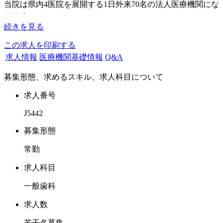
当院は県内4医院を展開する1日外来70名の法人医療機関にな
ります。
続きを見る
この度当院ではご一緒頂けるドクター募集を行っておりま
す。
この求人を印刷する
求人情報
医療機関基礎情報
Q&A
募集に際しまして、新卒から経験豊かなベテランドクターま
募集形態、求めるスキル、求人科目について
で幅広く求めております。
新卒ドクター向けには当院は臨床研修施設にも指定されてい
求人番号
る事からの指導環境は充実しております。
J5442
当院を含めて、全医院駅直結or駅前の好立地に加え、車、バ
イク通勤も可能となります。
募集形態
通いやすさが働きやすさにつながります。
常勤
また経験豊かな高い専門性を持つ25名以上のDrが在籍！
求人科目
インプラント指導医、マイクロエンド、歯周病専門医など
一般歯科
様々な分野のスペシャリストが在籍していますので、
特定の専門性を伸ばしたいと考えていらっしゃる方のご要望
求人数
にもお応えします。
若干名募集