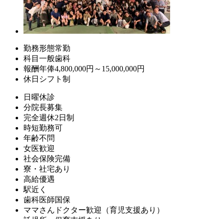
勤務形態
常勤
科目
一般歯科
報酬
年俸4,800,000円～15,000,000円
休日
シフト制
日曜休診
分院長募集
完全週休2日制
時短勤務可
年齢不問
女医歓迎
社会保険完備
寮・社宅あり
高給優遇
駅近く
歯科医師国保
ママさんドクター歓迎（育児支援あり）